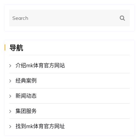
导航
介绍mk体育官方网站
经典案例
新闻动态
集团服务
找到mk体育官方网址