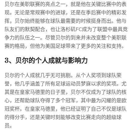
贝尔在美职联赛的亮点之一，就是他在关键比赛中的表
现。无论是常规赛中的进球，还是在季后赛中的精彩发
挥，贝尔始终能够在球队最需要的时候挺身而出。他与
队友们的默契配合，也让洛杉矶FC成为了联盟中最具竞
争力的队伍之一。尽管贝尔的到来并未改变整个美职联
赛的格局，但他为美国足球带来了更多的关注和支持。
3、贝尔的个人成就与影响力
贝尔的个人成就几乎无可挑剔。从个人奖项到球队荣
誉，他几乎涵盖了所有足球运动员梦寐以求的奖项。尤
其是在皇家马德里的日子里，贝尔不仅成为了球队的核
心，还帮助球队夺得了多个冠军，其中最为闪耀的是欧
冠奖杯。在皇家马德里，他已经证明了自己不仅是球队
的得分手，还是关键时刻能够改变比赛走向的超级球
员。