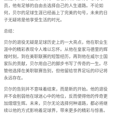
员，他有足够的自由去选择自己的人生道路。不论如
何，贝尔的足球生涯已经画上了完美的句号，未来的日
子无疑将是他享受生活的时光。
总结：
贝尔的退役无疑是足球历史上的一大亮点，他在职业生
涯中的精彩表现令人难以忘怀。从他在皇家马德里的辉
煌时刻，到在美职联赛的短暂经历，再到他在威尔士国
家队的贡献，贝尔用自己的脚步书写了传奇的一生。尽
管他选择在美职联赛告别，但他留给世界足坛的印记将
永远存在。
贝尔的告别并不意味着结束，而是新的开始。他的退役
并不会削弱他在球迷心中的地位，反而使得他的传奇更
加熠熠生辉。未来，贝尔无论选择何种道路，都必将继
续以他的方式影响着足球界，带来更多的精彩与惊喜。