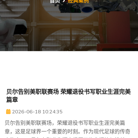
首页
经典案例
贝尔告别美职联赛场 荣耀退役书写职业生涯完美
篇章
2026-06-18 10:24:35
贝尔告别美职联赛场，荣耀退役书写职业生涯完美篇
章，这是足球界一个重要的时刻。作为现代足球的传奇