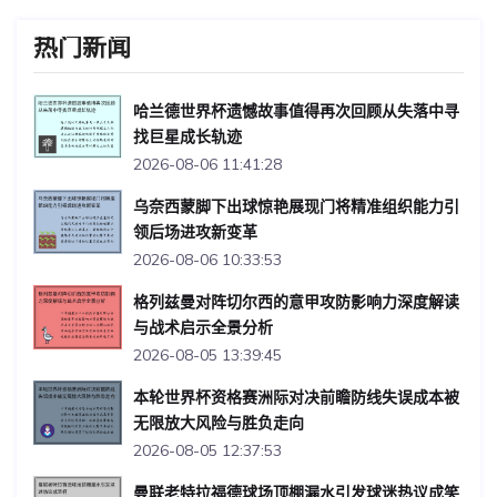
热门新闻
哈兰德世界杯遗憾故事值得再次回顾从失落中寻
找巨星成长轨迹
2026-08-06 11:41:28
乌奈西蒙脚下出球惊艳展现门将精准组织能力引
领后场进攻新变革
2026-08-06 10:33:53
格列兹曼对阵切尔西的意甲攻防影响力深度解读
与战术启示全景分析
2026-08-05 13:39:45
本轮世界杯资格赛洲际对决前瞻防线失误成本被
无限放大风险与胜负走向
2026-08-05 12:37:53
曼联老特拉福德球场顶棚漏水引发球迷热议成笑