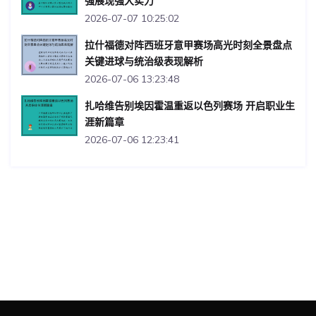
强展现强大实力
2026-07-07 10:25:02
拉什福德对阵西班牙意甲赛场高光时刻全景盘点
关键进球与统治级表现解析
2026-07-06 13:23:48
扎哈维告别埃因霍温重返以色列赛场 开启职业生
涯新篇章
2026-07-06 12:23:41