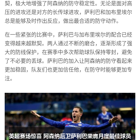
契，极大地增强了阿森纳的防守稳定性。无论是面对高
压的进攻还是对方的长传球进攻，萨利巴和加布里埃尔
总是能够及时作出反应，做出最合适的防守动作。
在一些紧张的比赛中，萨利巴与加布里埃尔的配合已经
变得越来越默契。两人通过不断的磨合，逐渐形成了强
大的防线保护，在赛季中多次帮助球队保持零封，避免
了不必要的丢球。萨利巴的加入让阿森纳的防守看起来
更加稳固，队友们也更加信任他，在防守时能够更加专
注。