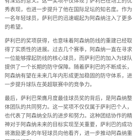
有深远的意义。这一奖项不仅体现了萨利巴在场上的优
秀表现，也进一步提升了他在国际足坛的知名度。作为
一名年轻球员，萨利巴的迅速崛起为阿森纳注入了更多
的希望。
萨利巴的奖项获得，也意味着阿森纳防线的重建已经取
得了实质性的进展。过去几个赛季，阿森纳一直在寻求
一位能够撑起防线的核心球员，而萨利巴的加入为球队
提供了一个长期的防守保障。随着萨利巴的不断成长，
阿森纳有望在未来几年内形成更加稳固的防守体系，进
一步提升球队在英超联赛中的竞争力。
最后，萨利巴荣膺月度最佳球员奖的背后，是阿森纳整
体团队的共同努力。这一奖项不仅仅属于萨利巴个人，
也代表了阿森纳全队的进步和努力。这种团结协作的精
神对于阿森纳未来的目标实现至关重要，萨利巴的成功
将激励更多的年轻球员向他看齐，进一步推动阿森纳重