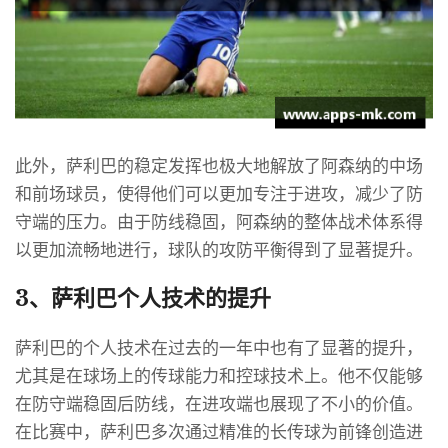
此外，萨利巴的稳定发挥也极大地解放了阿森纳的中场
和前场球员，使得他们可以更加专注于进攻，减少了防
守端的压力。由于防线稳固，阿森纳的整体战术体系得
以更加流畅地进行，球队的攻防平衡得到了显著提升。
3、萨利巴个人技术的提升
萨利巴的个人技术在过去的一年中也有了显著的提升，
尤其是在球场上的传球能力和控球技术上。他不仅能够
在防守端稳固后防线，在进攻端也展现了不小的价值。
在比赛中，萨利巴多次通过精准的长传球为前锋创造进