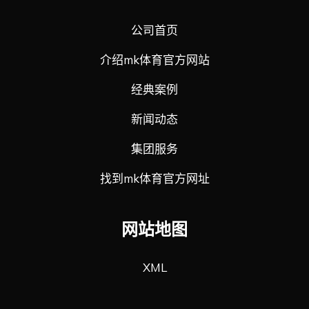
公司首页
介绍mk体育官方网站
经典案例
新闻动态
集团服务
找到mk体育官方网址
网站地图
XML