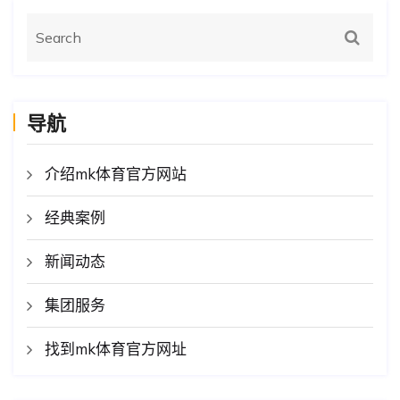
导航
介绍mk体育官方网站
经典案例
新闻动态
集团服务
找到mk体育官方网址