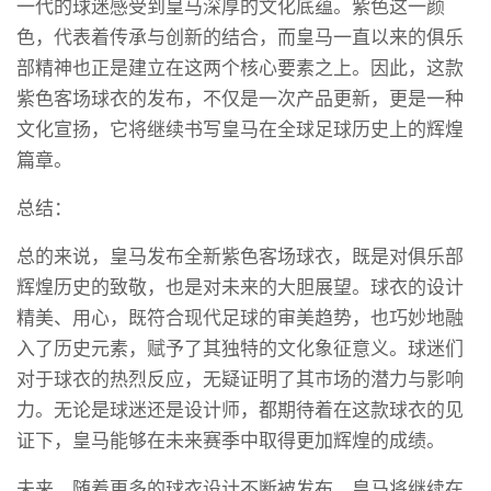
一代的球迷感受到皇马深厚的文化底蕴。紫色这一颜
色，代表着传承与创新的结合，而皇马一直以来的俱乐
部精神也正是建立在这两个核心要素之上。因此，这款
紫色客场球衣的发布，不仅是一次产品更新，更是一种
文化宣扬，它将继续书写皇马在全球足球历史上的辉煌
篇章。
总结：
总的来说，皇马发布全新紫色客场球衣，既是对俱乐部
辉煌历史的致敬，也是对未来的大胆展望。球衣的设计
精美、用心，既符合现代足球的审美趋势，也巧妙地融
入了历史元素，赋予了其独特的文化象征意义。球迷们
对于球衣的热烈反应，无疑证明了其市场的潜力与影响
力。无论是球迷还是设计师，都期待着在这款球衣的见
证下，皇马能够在未来赛季中取得更加辉煌的成绩。
未来，随着更多的球衣设计不断被发布，皇马将继续在