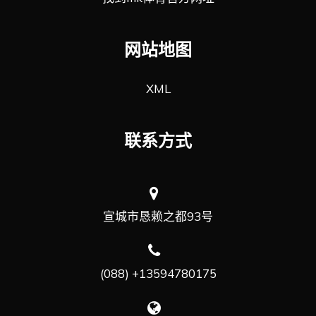
网站地图
XML
联系方式
宣城市恳赖之都93号
(088) +13594780175