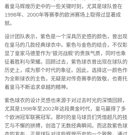
着皇马辉煌历史中的一些关键时刻，尤其是球队曾在
1998年、2000年等赛季的欧洲赛场上取得过显著成
就。
设计团队表示，紫色是一个深具历史感的颜色，曾出现
在皇马的几款经典球衣中。紫色与金色的结合，不仅彰
显了皇家马德里作为“银河战舰”的贵族气质，同时也象
征着胜利与荣耀。回顾过去，紫色球衣曾出现在球队的
历史上，成为那个时代的象征。因此，选择这一颜色作
为全新球衣的主色，无疑是对传奇赛季的致敬，也寄托
着皇马不断追求卓越的精神。
紫色球衣的设计灵感也来源于对过去时光的深情回顾，
尤其是1998年至2002年这段黄金时代，皇马赢得了多
个欧洲冠军联赛冠军。那时的皇马球员们凭借超凡的技
艺与不懈的拼搏，创造了无数经典瞬间。而这款紫色球
衣的发布，正是球队对这些辉煌历史的一个致敬。通过