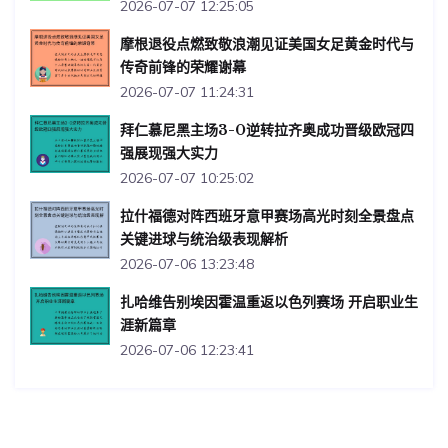
2026-07-07 12:25:05
摩根退役点燃致敬浪潮见证美国女足黄金时代与
传奇前锋的荣耀谢幕
2026-07-07 11:24:31
拜仁慕尼黑主场3-0逆转拉齐奥成功晋级欧冠四
强展现强大实力
2026-07-07 10:25:02
拉什福德对阵西班牙意甲赛场高光时刻全景盘点
关键进球与统治级表现解析
2026-07-06 13:23:48
扎哈维告别埃因霍温重返以色列赛场 开启职业生
涯新篇章
2026-07-06 12:23:41