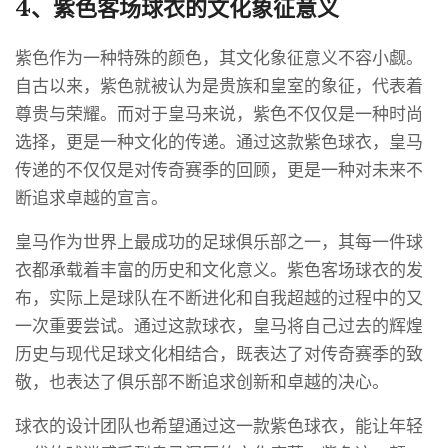
4、紫色客场球衣的文化象征意义
紫色作为一种特殊的颜色，其文化象征意义不容小觑。
自古以来，紫色就被认为是贵族和皇室的象征，代表着
尊贵与荣耀。而对于皇马来说，紫色不仅仅是一种时尚
选择，更是一种文化的传递。通过这款紫色球衣，皇马
传递的不仅仅是对传奇赛季的回顾，更是一种对未来不
断追求卓越的宣言。
皇马作为世界上最成功的足球俱乐部之一，其每一件球
衣都承载着丰富的历史和文化意义。紫色客场球衣的发
布，实际上是球队在不断进化和自我超越的过程中的又
一次重要尝试。通过这款球衣，皇马将自己过去的辉煌
历史与现代足球文化相结合，既表达了对传奇赛季的致
敬，也表达了俱乐部不断追求创新和卓越的决心。
球衣的设计团队也希望通过这一款紫色球衣，能让年轻