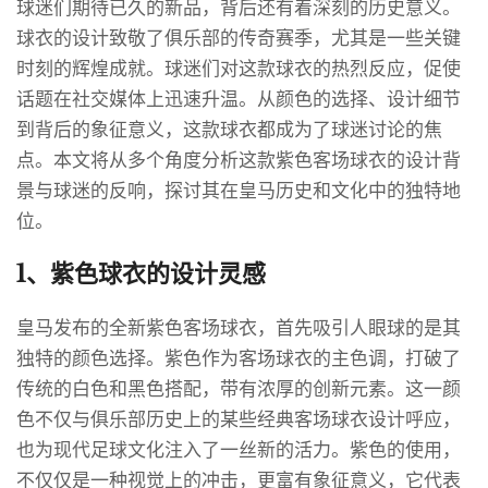
球迷们期待已久的新品，背后还有着深刻的历史意义。
球衣的设计致敬了俱乐部的传奇赛季，尤其是一些关键
时刻的辉煌成就。球迷们对这款球衣的热烈反应，促使
话题在社交媒体上迅速升温。从颜色的选择、设计细节
到背后的象征意义，这款球衣都成为了球迷讨论的焦
点。本文将从多个角度分析这款紫色客场球衣的设计背
景与球迷的反响，探讨其在皇马历史和文化中的独特地
位。
1、紫色球衣的设计灵感
皇马发布的全新紫色客场球衣，首先吸引人眼球的是其
独特的颜色选择。紫色作为客场球衣的主色调，打破了
传统的白色和黑色搭配，带有浓厚的创新元素。这一颜
色不仅与俱乐部历史上的某些经典客场球衣设计呼应，
也为现代足球文化注入了一丝新的活力。紫色的使用，
不仅仅是一种视觉上的冲击，更富有象征意义，它代表