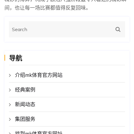
间，也让每一场比赛都值得反复回味。
导航
介绍mk体育官方网站
经典案例
新闻动态
集团服务
找到mk体育官方网址