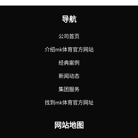
导航
公司首页
介绍mk体育官方网站
经典案例
新闻动态
集团服务
找到mk体育官方网址
网站地图