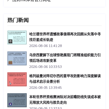
热门新闻
哈兰德世界杯遗憾故事值得再次回顾从失落中寻
找巨星成长轨迹
2026-08-06 11:41:28
乌奈西蒙脚下出球惊艳展现门将精准组织能力引
领后场进攻新变革
2026-08-06 10:33:53
格列兹曼对阵切尔西的意甲攻防影响力深度解读
与战术启示全景分析
2026-08-05 13:39:45
本轮世界杯资格赛洲际对决前瞻防线失误成本被
无限放大风险与胜负走向
2026-08-05 12:37:53