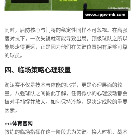
同时，后防核心与门将的稳定性同样不可忽视。在高强
度对抗下，一次失误就可能导致出局。顶级球队之所以
能够走得更远，正是因为他们在关键位置拥有足够可靠
的球员。
四、临场策略心理较量
淘汰赛不仅是技术与体能的比拼，更是心理层面的较
量。八强球队之间彼此了解，任何微小的心理波动都会
被对手捕捉并放大。如何保持冷静，是决定成败的重要
因素。
mk体育官网
教练的临场指挥在这一阶段尤为关键。换人时机、战术