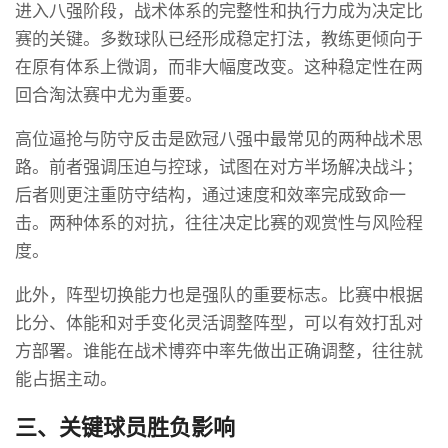
进入八强阶段，战术体系的完整性和执行力成为决定比
赛的关键。多数球队已经形成稳定打法，教练更倾向于
在原有体系上微调，而非大幅度改变。这种稳定性在两
回合淘汰赛中尤为重要。
高位逼抢与防守反击是欧冠八强中最常见的两种战术思
路。前者强调压迫与控球，试图在对方半场解决战斗；
后者则更注重防守结构，通过速度和效率完成致命一
击。两种体系的对抗，往往决定比赛的观赏性与风险程
度。
此外，阵型切换能力也是强队的重要标志。比赛中根据
比分、体能和对手变化灵活调整阵型，可以有效打乱对
方部署。谁能在战术博弈中率先做出正确调整，往往就
能占据主动。
三、关键球员胜负影响