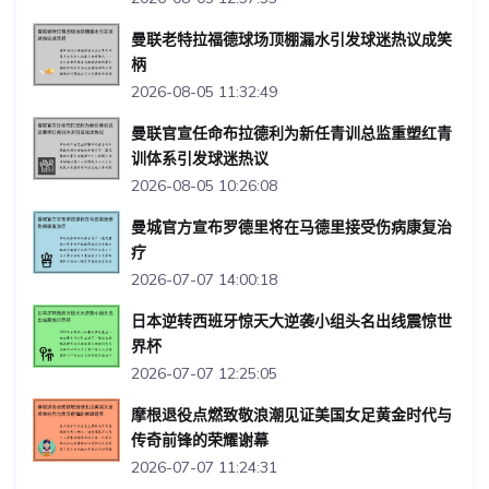
曼联老特拉福德球场顶棚漏水引发球迷热议成笑
柄
2026-08-05 11:32:49
曼联官宣任命布拉德利为新任青训总监重塑红青
训体系引发球迷热议
2026-08-05 10:26:08
曼城官方宣布罗德里将在马德里接受伤病康复治
疗
2026-07-07 14:00:18
日本逆转西班牙惊天大逆袭小组头名出线震惊世
界杯
2026-07-07 12:25:05
摩根退役点燃致敬浪潮见证美国女足黄金时代与
传奇前锋的荣耀谢幕
2026-07-07 11:24:31