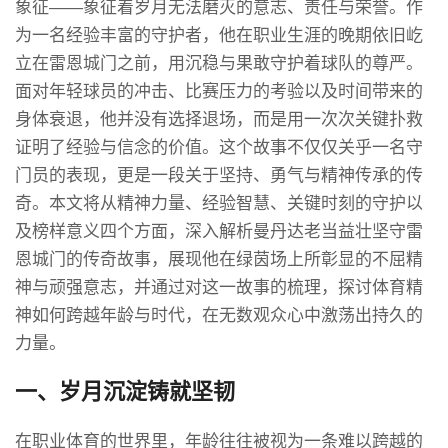
象征——象征着岁月无法磨灭的意志、责任与荣誉。作
为一名经验丰富的守护者，他在职业生涯的晚期依旧屹
立在雷恩城门之前，用沉稳与果敢守护着球队的尊严。
面对年轻球员的冲击、比赛压力的考验以及时间带来的
身体衰退，他并没有选择退场，而是用一次次关键扑救
证明了经验与信念的价值。这个故事不仅仅关乎一名守
门员的表现，更是一段关于坚持、勇气与精神传承的传
奇。本文将从精神力量、经验智慧、关键时刻的守护以
及榜样意义四个方面，深入解析曼丹达老当益壮坚守雷
恩城门的传奇故事，展现他在绿茵场上所彰显的不屈精
神与顽强意志，并通过对这一故事的梳理，探讨体育精
神如何跨越年龄与时代，在无数观众心中激荡出持久的
力量。
一、岁月沉淀铸就坚韧
在职业体育的世界里，年龄往往被视为一条难以跨越的