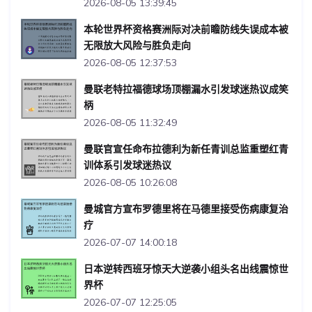
2026-08-05 13:39:45
本轮世界杯资格赛洲际对决前瞻防线失误成本被
无限放大风险与胜负走向
2026-08-05 12:37:53
曼联老特拉福德球场顶棚漏水引发球迷热议成笑
柄
2026-08-05 11:32:49
曼联官宣任命布拉德利为新任青训总监重塑红青
训体系引发球迷热议
2026-08-05 10:26:08
曼城官方宣布罗德里将在马德里接受伤病康复治
疗
2026-07-07 14:00:18
日本逆转西班牙惊天大逆袭小组头名出线震惊世
界杯
2026-07-07 12:25:05