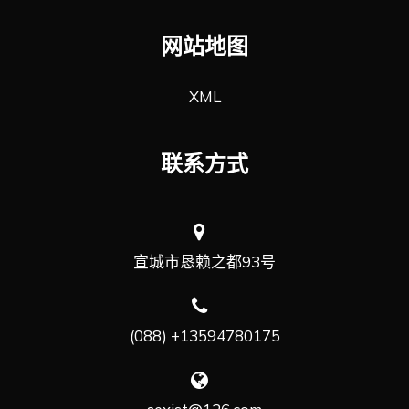
网站地图
XML
联系方式
宣城市恳赖之都93号
(088) +13594780175