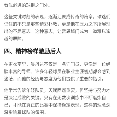
看似必进的球拒之门外。
这些关键时刻的表现，逐渐汇聚成传奇的篇章。球迷们
记住的不只是那些精彩扑救，更是他在压力之下所展现
出的不屈意志。这种意志，让雷恩城门成为一道难以逾
越的屏障。
四、精神榜样激励后人
在更衣室里，曼丹达不仅是一名守门员，更像是一位经
验丰富的导师。许多年轻球员在职业生涯初期都会感到
迷茫，而他的经历与态度为他们提供了重要的指引。
他常常告诉年轻队员，天赋固然重要，但坚持与努力才
是决定成败的关键。只有在无数次训练中不断磨炼自
己，才能在真正的比赛中保持稳定表现。这样的理念深
深影响着球队的氛围。