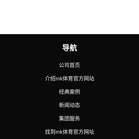
导航
公司首页
介绍mk体育官方网站
经典案例
新闻动态
集团服务
找到mk体育官方网址