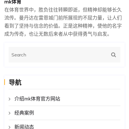
mk体育
在体育世界中，胜负往往转瞬即逝，但精神却能够长久
流传。曼丹达在雷恩城门前所展现的不屈力量，让人们
看到了坚持与信念的价值。正是这种精神，使他的名字
成为传奇，也让无数后来者从中获得勇气与启发。
导航
介绍mk体育官方网站
经典案例
新闻动态