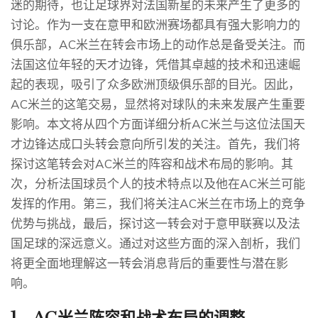
迷的期待，也让足球界对法国新星的未来产生了更多的
讨论。作为一支在意甲和欧洲赛场都具有强大影响力的
俱乐部，AC米兰在转会市场上的动作总是备受关注。而
法国这位年轻的天才边锋，凭借其卓越的技术和迅速崛
起的表现，吸引了众多欧洲顶级俱乐部的目光。因此，
AC米兰的这笔交易，显然将对球队的未来发展产生重要
影响。本文将从四个方面详细分析AC米兰与这位法国天
才边锋达成口头转会意向所引发的关注。首先，我们将
探讨这笔转会对AC米兰的阵容和战术布局的影响。其
次，分析法国球员个人的技术特点以及他在AC米兰可能
发挥的作用。第三，我们将关注AC米兰在市场上的竞争
优势与挑战，最后，探讨这一转会对于意甲联赛以及法
国足球的深远意义。通过对这些方面的深入剖析，我们
将更全面地理解这一转会消息背后的重要性与潜在影
响。
1、AC米兰阵容和战术布局的调整