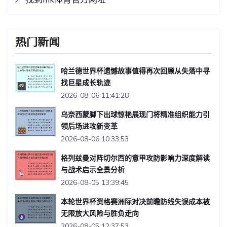
热门新闻
哈兰德世界杯遗憾故事值得再次回顾从失落中寻
找巨星成长轨迹
2026-08-06 11:41:28
乌奈西蒙脚下出球惊艳展现门将精准组织能力引
领后场进攻新变革
2026-08-06 10:33:53
格列兹曼对阵切尔西的意甲攻防影响力深度解读
与战术启示全景分析
2026-08-05 13:39:45
本轮世界杯资格赛洲际对决前瞻防线失误成本被
无限放大风险与胜负走向
2026-08-05 12:37:53