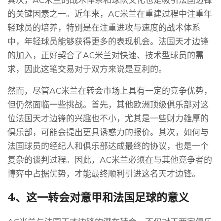
的关键因素之一。近年来，AC米兰在重建过程中注重年
轻球员的培养，特别是在注重进攻与速度的战术体系
中，年轻球员能够获得更多的表现机会。法国天才边锋
的加入，正好契合了AC米兰对快速、技术型球员的需
求，因此这笔交易对于双方来说是互利的。
然而，尽管AC米兰在转会市场上具有一定的竞争优势，
但仍然面临一些挑战。首先，其他欧洲顶级俱乐部对这
位法国天才边锋的兴趣也不小，尤其是一些财力雄厚的
俱乐部，可能会提出更具诱惑力的报价。其次，如何与
法国球员的经纪人和俱乐部达成最终的协议，也是一个
复杂的谈判过程。因此，AC米兰必须在与其他竞争者的
博弈中占据优势，才能最终顺利引进这名天才边锋。
4、这一转会对意甲和法国足球的意义