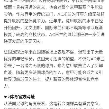
AC米兰与法国天才边锋的潜在转会，不仅对于两家俱乐
部而言具有深远的意义，也会对整个意甲联赛产生积极
影响。作为意甲的传统豪门，AC米兰的阵容升级无疑将
提升联赛的整体竞争力。近年来，意甲联赛的水平已经
开始回升，尤文图斯、国际米兰和那不勒斯等球队逐渐
恢复了较高的竞技状态，AC米兰的崛起则是进一步促进
联赛发展的重要因素。
法国足球近年来在国际赛场上表现不俗，涌现出了大量
优秀的年轻球员。法国天才边锋的加盟，不仅为AC米兰
带来了一名潜力无限的球员，也为意甲联赛注入了新鲜
血液。随着更多法国球员的加入，意甲可能会成为吸引
世界顶级球员的热土，提升联赛的整体观赏性和竞争
力。
mk体育官方网址
从法国足球的角度来看，这笔转会同样具有重要意义。