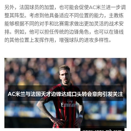
另外，法国球员的加盟，也可能会促使AC米兰进一步调
整其阵型。考虑到他具备适应不同位置的能力，主教练
能够根据不同的对手和比赛需求做出更加灵活的战术安
排。例如，他可以担任传统的边锋角色，也可以在锋线
的其他位置上发挥作用，增强球队的进攻多样性。