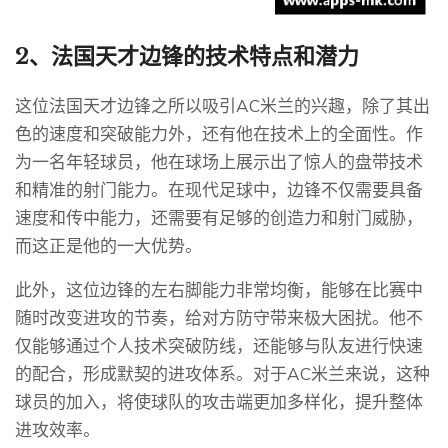
2、法国天才边锋的技术特点和潜力
这位法国天才边锋之所以吸引AC米兰的兴趣，除了其出
色的速度和突破能力外，还有他在技术上的全面性。作
为一名年轻球员，他在球场上展示出了惊人的盘带技术
和精准的射门能力。在现代足球中，边锋不仅需要具备
速度和传中能力，还需要有足够的创造力和射门威胁，
而这正是他的一大优势。
此外，这位边锋的左右脚能力非常均衡，能够在比赛中
随时改变进攻的节奏，给对方防守带来极大困扰。他不
仅能够通过个人技术突破防线，还能够与队友进行快速
的配合，形成默契的进攻体系。对于AC米兰来说，这种
球员的加入，将使球队的攻击端更加多样化，提升整体
进攻效率。