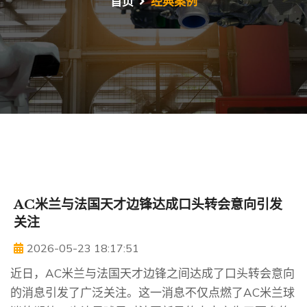
首页
经典案例
AC米兰与法国天才边锋达成口头转会意向引发
关注
2026-05-23 18:17:51
近日，AC米兰与法国天才边锋之间达成了口头转会意向
的消息引发了广泛关注。这一消息不仅点燃了AC米兰球