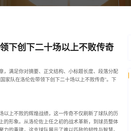
领下创下二十场以上不败传奇
章，满足你对摘要、正文结构、小标题长度、段落分配
亚国家队在洛伦佐带领下创下二十场以上不败传奇”。下
场以上不败的辉煌战绩，这一传奇不仅刷新了球队的历
上的形象。从洛伦佐上任之初的战术革新，到球员整体
聚力的重建，这支球队展示了难以匹敌的韧性与智慧。