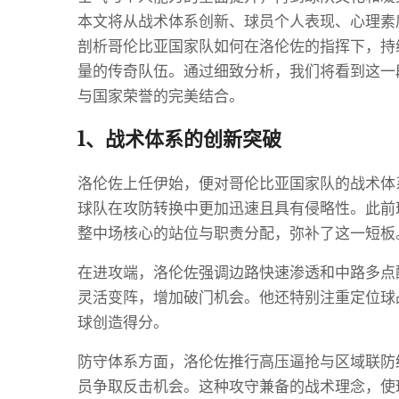
本文将从战术体系创新、球员个人表现、心理素
剖析哥伦比亚国家队如何在洛伦佐的指挥下，持
量的传奇队伍。通过细致分析，我们将看到这一
与国家荣誉的完美结合。
1、战术体系的创新突破
洛伦佐上任伊始，便对哥伦比亚国家队的战术体系
球队在攻防转换中更加迅速且具有侵略性。此前
整中场核心的站位与职责分配，弥补了这一短板
在进攻端，洛伦佐强调边路快速渗透和中路多点
灵活变阵，增加破门机会。他还特别注重定位球
球创造得分。
防守体系方面，洛伦佐推行高压逼抢与区域联防
员争取反击机会。这种攻守兼备的战术理念，使