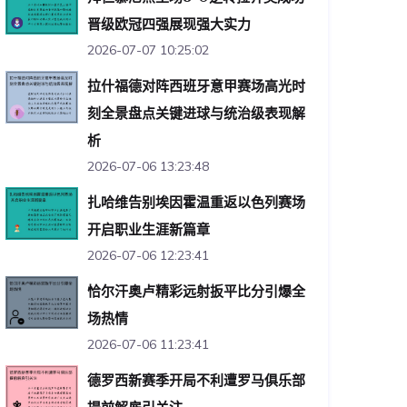
晋级欧冠四强展现强大实力
2026-07-07 10:25:02
拉什福德对阵西班牙意甲赛场高光时
刻全景盘点关键进球与统治级表现解
析
2026-07-06 13:23:48
扎哈维告别埃因霍温重返以色列赛场
开启职业生涯新篇章
2026-07-06 12:23:41
恰尔汗奥卢精彩远射扳平比分引爆全
场热情
2026-07-06 11:23:41
德罗西新赛季开局不利遭罗马俱乐部