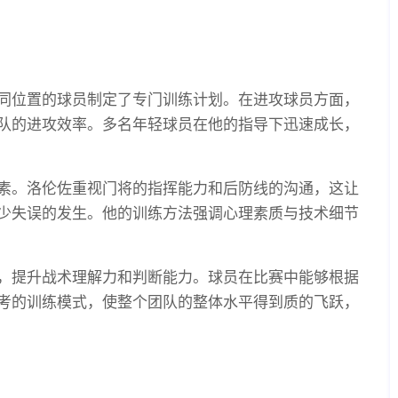
同位置的球员制定了专门训练计划。在进攻球员方面，
队的进攻效率。多名年轻球员在他的指导下迅速成长，
素。洛伦佐重视门将的指挥能力和后防线的沟通，这让
少失误的发生。他的训练方法强调心理素质与技术细节
，提升战术理解力和判断能力。球员在比赛中能够根据
考的训练模式，使整个团队的整体水平得到质的飞跃，