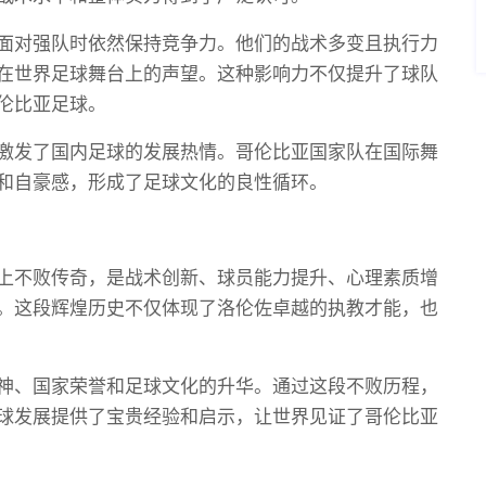
面对强队时依然保持竞争力。他们的战术多变且执行力
在世界足球舞台上的声望。这种影响力不仅提升了球队
伦比亚足球。
激发了国内足球的发展热情。哥伦比亚国家队在国际舞
和自豪感，形成了足球文化的良性循环。
上不败传奇，是战术创新、球员能力提升、心理素质增
。这段辉煌历史不仅体现了洛伦佐卓越的执教才能，也
神、国家荣誉和足球文化的升华。通过这段不败历程，
球发展提供了宝贵经验和启示，让世界见证了哥伦比亚