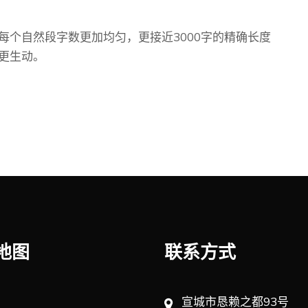
每个自然段字数更加均匀，更接近3000字的精确长度
更生动。
地图
联系方式
宣城市恳赖之都93号