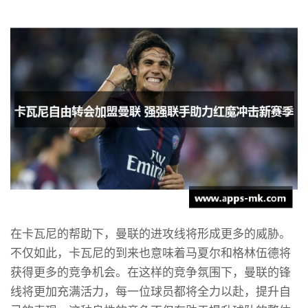
在卡瓦尼的帮助下，曼联的进攻线将形成更多的威胁。
不仅如此，卡瓦尼的到来也意味着马夏尔和格林伍德将
获得更多的竞争机会。在这样的竞争氛围下，曼联的锋
线将更加充满活力，每一位球员都将全力以赴，提升自