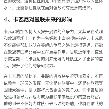
己的表现。这种良性的竞争不仅有助于提升球队的整体
水平，还能够让曼联在面对强敌时有更多的选择。
4、卡瓦尼对曼联未来的影响
卡瓦尼的加盟将大大提升曼联的竞争力，尤其是在英超
和欧洲赛场上。作为一名经验丰富的顶级前锋，卡瓦尼
不仅能够帮助球队在英超的争冠之路上走得更远，还能
在欧冠等国际比赛中发挥重要作用。曼联近年来一直处
于恢复期，而卡瓦尼的到来无疑为球队注入了更多的信
心，提升了他们的争冠实力。
在卡瓦尼的帮助下，曼联的进攻将变得更加稳定，不再
依赖单一球员的发挥。无论是在联赛中，还是在欧冠等
国际大赛中，曼联都将具备更强的竞争力。而卡瓦尼的
经验和领导力，也将成为曼联未来建设中的重要财富。
他的到来不仅能为球队带来即时的帮助，也将在球队的