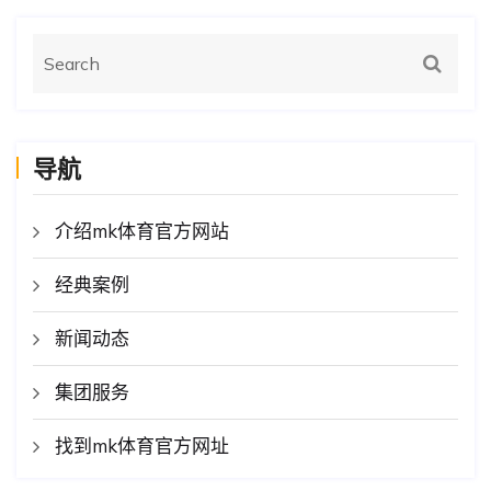
导航
介绍mk体育官方网站
经典案例
新闻动态
集团服务
找到mk体育官方网址