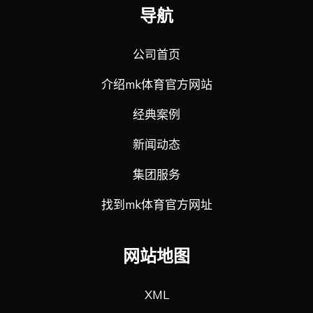
导航
公司首页
介绍mk体育官方网站
经典案例
新闻动态
集团服务
找到mk体育官方网址
网站地图
XML