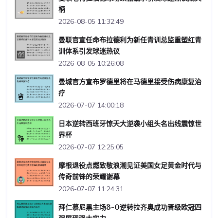
柄
2026-08-05 11:32:49
曼联官宣任命布拉德利为新任青训总监重塑红青
训体系引发球迷热议
2026-08-05 10:26:08
曼城官方宣布罗德里将在马德里接受伤病康复治
疗
2026-07-07 14:00:18
日本逆转西班牙惊天大逆袭小组头名出线震惊世
界杯
2026-07-07 12:25:05
摩根退役点燃致敬浪潮见证美国女足黄金时代与
传奇前锋的荣耀谢幕
2026-07-07 11:24:31
拜仁慕尼黑主场3-0逆转拉齐奥成功晋级欧冠四