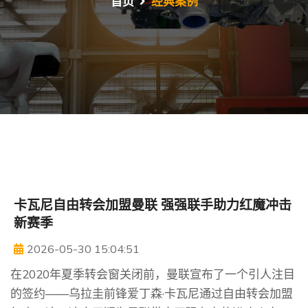
首页
经典案例
卡瓦尼自由转会加盟曼联 强强联手助力红魔冲击
新赛季
2026-05-30 15:04:51
在2020年夏季转会窗关闭前，曼联宣布了一个引人注目
的签约——乌拉圭前锋爱丁森·卡瓦尼通过自由转会加盟