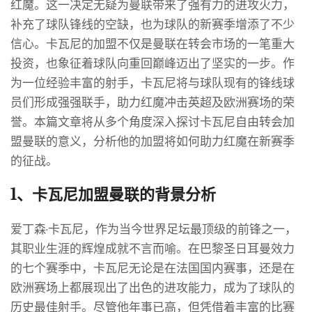
红魔。这一决定无疑为曼联带来了强有力的进攻火力，
补充了球队锋线的空缺，也为球队的新赛季增添了不少
信心。卡瓦尼的加盟不仅是曼联在转会市场的一笔重大
投资，也象征着球队向重回巅峰迈出了坚实的一步。作
为一位经验丰富的射手，卡瓦尼将与球队现有的锋线球
员们形成强强联手，助力红魔冲击英超及欧洲赛场的荣
誉。本篇文章将从多个角度深入探讨卡瓦尼自由转会加
盟曼联的意义，分析他的加盟将如何助力红魔在新赛季
的征战。
1、卡瓦尼加盟曼联的背景分析
爱丁森·卡瓦尼，作为当今世界足坛最顶级的前锋之一，
其职业生涯的辉煌成就不言而喻。在巴黎圣日耳曼效力
的七个赛季中，卡瓦尼无论是在法国国内赛事，还是在
欧洲赛场上都展现出了出色的进攻能力，成为了球队的
历史最佳射手。尽管他年事已高，但凭借着丰富的比赛