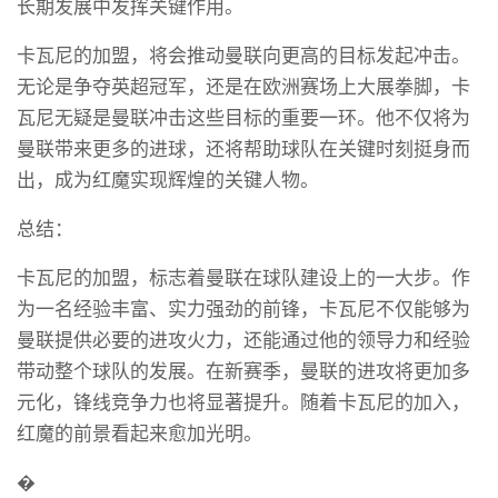
长期发展中发挥关键作用。
卡瓦尼的加盟，将会推动曼联向更高的目标发起冲击。
无论是争夺英超冠军，还是在欧洲赛场上大展拳脚，卡
瓦尼无疑是曼联冲击这些目标的重要一环。他不仅将为
曼联带来更多的进球，还将帮助球队在关键时刻挺身而
出，成为红魔实现辉煌的关键人物。
总结：
卡瓦尼的加盟，标志着曼联在球队建设上的一大步。作
为一名经验丰富、实力强劲的前锋，卡瓦尼不仅能够为
曼联提供必要的进攻火力，还能通过他的领导力和经验
带动整个球队的发展。在新赛季，曼联的进攻将更加多
元化，锋线竞争力也将显著提升。随着卡瓦尼的加入，
红魔的前景看起来愈加光明。
�