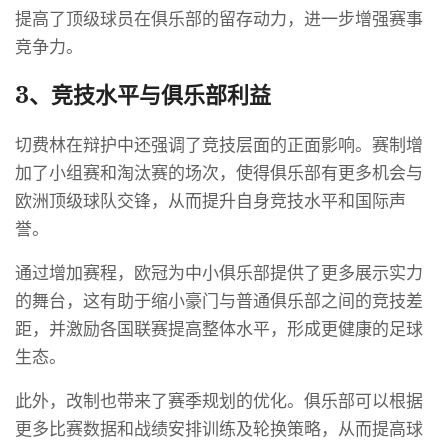
提高了顶级球员在俱乐部的留存动力，进一步增强赛事
竞争力。
3、竞技水平与俱乐部利益
切费林在辩护中还强调了竞技层面的正面影响。赛制增
加了小组赛和淘汰赛的场次，使得俱乐部有更多机会与
欧洲顶级球队交锋，从而提升自身竞技水平和国际声
誉。
通过增加赛程，欧冠为中小俱乐部提供了更多展示实力
的舞台，这有助于缩小豪门与普通俱乐部之间的竞技差
距，并激励各国联赛提高整体水平，形成更健康的足球
生态。
此外，改制也带来了赛季规划的优化。俱乐部可以根据
更多比赛数据和战绩安排训练及轮换策略，从而提高球