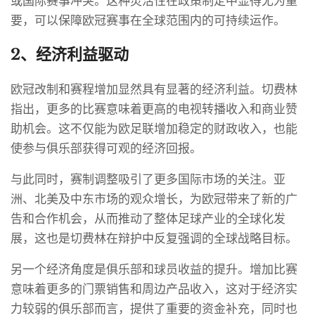
或国际赛事冲突。这种灵活性在政策制定中显得尤为重
要，可以保障欧冠赛事在全球范围内的可持续运作。
2、经济利益驱动
欧冠改制和赛程增加显然具有显著的经济利益。切费林
指出，更多的比赛意味着更高的电视转播收入和商业赞
助机会。这不仅能为欧足联增加稳定的财政收入，也能
使参与俱乐部获得可观的经济回报。
与此同时，赛制调整吸引了更多国际市场的关注。亚
洲、北美及中东市场的观众增长，为欧冠带来了新的广
告和合作机会，从而推动了整体足球产业的全球化发
展，这也是切费林在辩护中反复强调的全球战略目标。
另一个经济角度是俱乐部和球员收益的提升。增加比赛
意味着更多的门票销售和周边产品收入，这对于经济实
力较弱的俱乐部而言，提供了重要的资金补充，同时也