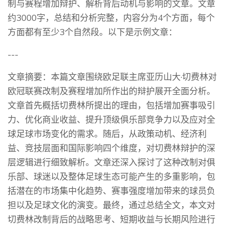
制与赛程增加辩护、解析背后动机与影响的文章。文章
约3000字，总结和分析完整，内容分为4个方面，每个
方面都有至少3个自然段。以下是示例文章：
---
文章摘要：本篇文章围绕欧足联主席亚历山大·切费林对
欧冠联赛改制及赛程增加所作出的辩护展开全面分析。
文章首先概括切费林所提出的理由，包括增加赛事吸引
力、优化商业收益、提升顶级俱乐部竞争力以及应对全
球足球市场变化的需求。随后，从政策动机、经济利
益、竞技层面和国际影响四个维度，对切费林辩护的深
层逻辑进行细致解析。文章还深入探讨了这种改制对俱
乐部、球迷以及整体足球生态可能产生的多重影响，包
括潜在的市场集中化趋势、赛事强度增加带来的球员负
担以及足球文化的演变。最终，通过总结全文，本文对
切费林改制背后的战略思考、短期收益与长期风险进行