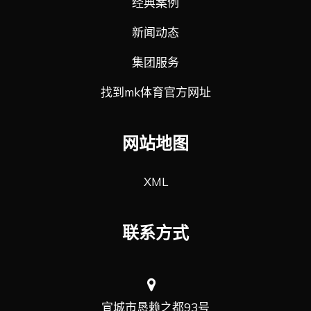
经典案例
新闻动态
集团服务
找到mk体育官方网址
网站地图
XML
联系方式
宣城市恳赖之都93号