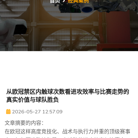
首页
经典案例
从欧冠禁区内触球次数看进攻效率与比赛走势的
真实价值与球队胜负
2026-05-27 12:57:09
文章摘要的内容：
在欧冠这样高度竞技化、战术与执行力并重的顶级赛事