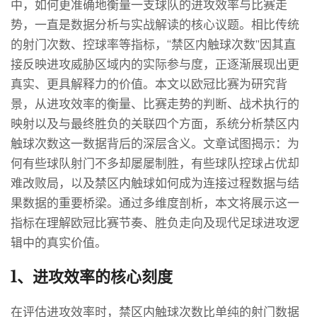
中，如何更准确地衡量一支球队的进攻效率与比赛走
势，一直是数据分析与实战解读的核心议题。相比传统
的射门次数、控球率等指标，“禁区内触球次数”因其直
接反映进攻威胁区域内的实际参与度，正逐渐展现出更
真实、更具解释力的价值。本文以欧冠比赛为研究背
景，从进攻效率的衡量、比赛走势的判断、战术执行的
映射以及与最终胜负的关联四个方面，系统分析禁区内
触球次数这一数据背后的深层含义。文章试图揭示：为
何有些球队射门不多却屡屡制胜，有些球队控球占优却
难改败局，以及禁区内触球如何成为连接过程数据与结
果数据的重要桥梁。通过多维度剖析，本文将展示这一
指标在理解欧冠比赛节奏、胜负走向及现代足球进攻逻
辑中的真实价值。
1、进攻效率的核心刻度
在评估进攻效率时，禁区内触球次数比单纯的射门数据