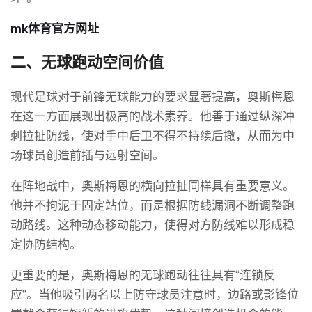
mk体育官方网址
二、无球跑动空间价值
现代足球对于前锋无球能力的要求显著提高，奥斯梅恩
在这一方面展现出极高的战术素养。他善于通过纵深冲
刺拉扯防线，使对手中后卫不得不持续后撤，从而为中
场球员创造前插与远射空间。
在阵地战中，奥斯梅恩的横向拉扯同样具有重要意义。
他并不拘泥于固定站位，而是根据防线漏洞不断调整跑
动路线。这种动态移动能力，使得对方防线难以形成稳
定协防结构。
更重要的是，奥斯梅恩的无球跑动往往具有“连锁反
应”。当他吸引两名以上防守球员注意时，边路或影锋位