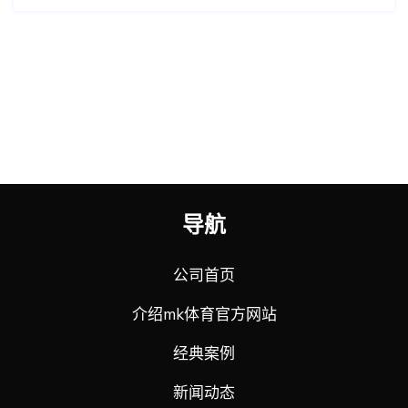
导航
公司首页
介绍mk体育官方网站
经典案例
新闻动态