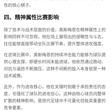
性的核心棋子。
四、精神属性比赛影响
除了技术与战术层面的价值，奥斯梅恩在精神属性上的
影响同样不可忽视。他在场上展现出的侵略性与斗志，
往往能够直接带动全队比赛节奏，提升整体进攻强度。
在逆境比赛中，奥斯梅恩的持续冲击能力能够为球队提
供心理支撑。即便长时间未能进球，他依然通过跑动、
对抗与逼抢不断施压，这种不间断的投入本身就是一种
战术威慑。
此外，作为进攻核心，他在关键时刻敢于承担责任的态
度，也强化了球队的进攻信心。这种由核心球员向整体
扩散的精神影响，是现代足球中不可量化但极其重要的
竞争要素。