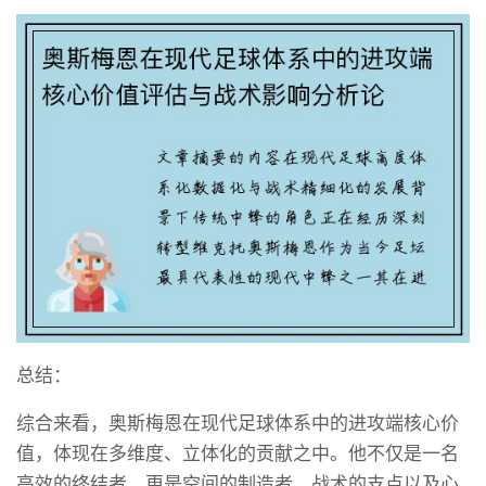
总结：
综合来看，奥斯梅恩在现代足球体系中的进攻端核心价
值，体现在多维度、立体化的贡献之中。他不仅是一名
高效的终结者，更是空间的制造者、战术的支点以及心