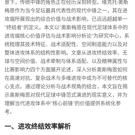
景下，传统中锋的角色正在经历深刻转型。维克托·奥斯
梅恩作为当今足坛最具代表性的现代中锋之一，其在进
攻端所展现出的综合价值与战术影响，已远远超越单一
“终结者”的定义。本文以“奥斯梅恩在现代足球体系中的
进攻端核心价值评估与战术影响分析论”为研究中心，系
统梳理其技术特征、战术适配性、空间制造能力以及对
整体进攻体系的结构性影响。文章从进攻终结效率、无
球与空间价值、战术牵制与体系适配、以及精神属性与
比赛影响力四个方面展开论述，深入分析奥斯梅恩如何
在高速对抗、复杂战术与多维进攻中成为不可替代的核
心支点。通过理论分析与战术视角的结合，本文旨在揭
示奥斯梅恩对现代足球中锋范式演进的现实意义，并为
理解当代进攻体系中“核心前锋”的价值提供系统化参
考。
一、进攻终结效率解析