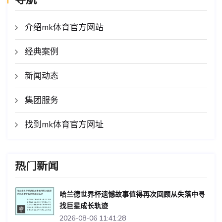
介绍mk体育官方网站
经典案例
新闻动态
集团服务
找到mk体育官方网址
热门新闻
哈兰德世界杯遗憾故事值得再次回顾从失落中寻
找巨星成长轨迹
2026-08-06 11:41:28