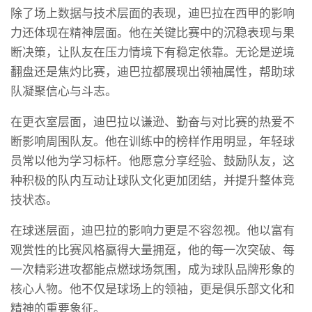
除了场上数据与技术层面的表现，迪巴拉在西甲的影响
力还体现在精神层面。他在关键比赛中的沉稳表现与果
断决策，让队友在压力情境下有稳定依靠。无论是逆境
翻盘还是焦灼比赛，迪巴拉都展现出领袖属性，帮助球
队凝聚信心与斗志。
在更衣室层面，迪巴拉以谦逊、勤奋与对比赛的热爱不
断影响周围队友。他在训练中的榜样作用明显，年轻球
员常以他为学习标杆。他愿意分享经验、鼓励队友，这
种积极的队内互动让球队文化更加团结，并提升整体竞
技状态。
在球迷层面，迪巴拉的影响力更是不容忽视。他以富有
观赏性的比赛风格赢得大量拥趸，他的每一次突破、每
一次精彩进攻都能点燃球场氛围，成为球队品牌形象的
核心人物。他不仅是球场上的领袖，更是俱乐部文化和
精神的重要象征。