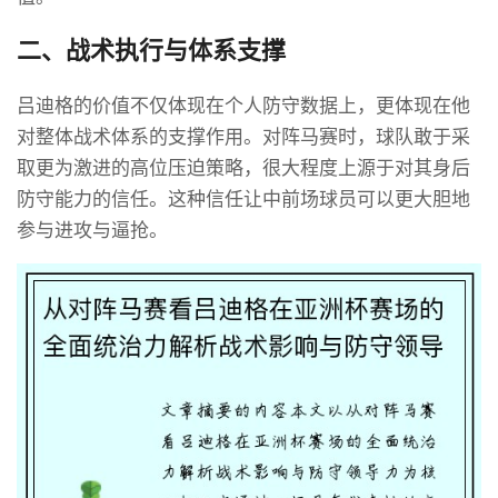
二、战术执行与体系支撑
吕迪格的价值不仅体现在个人防守数据上，更体现在他
对整体战术体系的支撑作用。对阵马赛时，球队敢于采
取更为激进的高位压迫策略，很大程度上源于对其身后
防守能力的信任。这种信任让中前场球员可以更大胆地
参与进攻与逼抢。