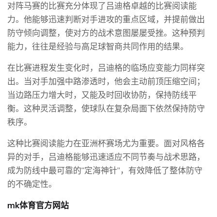
对阵马赛的比赛充分体现了吕迪格卓越的比赛阅读能
力。他能够迅速判断对手进攻的重点区域，并提前做出
防守倾向调整，使对方的战术意图屡屡受挫。这种预判
能力，往往是经验与高足球智商共同作用的结果。
在比赛进程发生变化时，吕迪格的临场应变能力同样突
出。当对手加强中路渗透时，他会主动前顶压缩空间；
当边路压力增大时，又能及时回收协防，保持防线平
衡。这种灵活调整，使球队在复杂局面下依然保持防守
秩序。
这种比赛阅读能力在亚洲杯赛场尤为重要。面对风格各
异的对手，吕迪格能够迅速适应不同节奏与战术思路，
成为防线中最可靠的“定海神针”，有效降低了整体防守
的不确定性。
mk体育官方网站