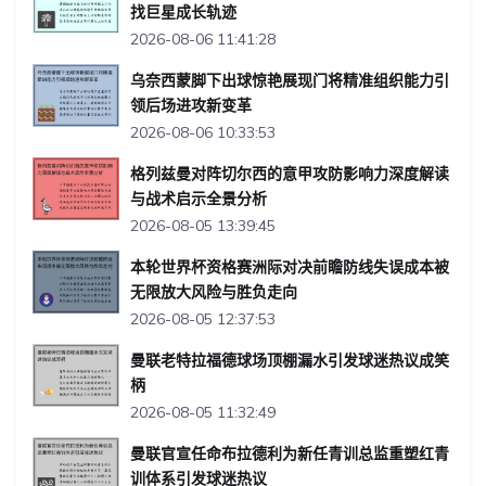
找巨星成长轨迹
2026-08-06 11:41:28
乌奈西蒙脚下出球惊艳展现门将精准组织能力引
领后场进攻新变革
2026-08-06 10:33:53
格列兹曼对阵切尔西的意甲攻防影响力深度解读
与战术启示全景分析
2026-08-05 13:39:45
本轮世界杯资格赛洲际对决前瞻防线失误成本被
无限放大风险与胜负走向
2026-08-05 12:37:53
曼联老特拉福德球场顶棚漏水引发球迷热议成笑
柄
2026-08-05 11:32:49
曼联官宣任命布拉德利为新任青训总监重塑红青
训体系引发球迷热议