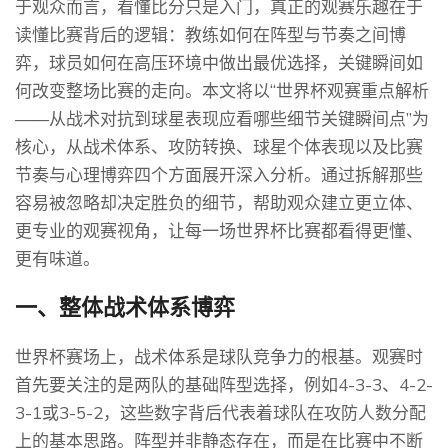
于观众而言，看懂比分只是入门，真正的观赛乐趣在于
读懂比赛背后的逻辑：教练如何在阵型与节奏之间博
弈，球员如何在高压环境中做出最优选择，关键瞬间如
何改变整场比赛的走向。本文将以“世界杯观赛重点解析
——从战术对抗到球星表现应看哪些细节关键瞬间点”为
核心，从战术体系、攻防转换、球星个体表现以及比赛
节奏与心理博弈四个方面展开深入分析。通过拆解那些
容易被忽略却决定胜负的细节，帮助观众建立更立体、
更专业的观赛视角，让每一场世界杯比赛都看得更懂、
更有味道。
一、整体战术体系博弈
世界杯赛场上，战术体系是球队竞争力的根基。观赛时
首先要关注的是两队的基础阵型选择，例如4-3-3、4-2-
3-1或3-5-2，这些数字背后代表着球队在攻防人数分配
上的基本思路。阵型并非静态存在，而是在比赛中不断