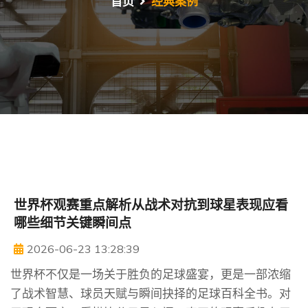
首页
经典案例
世界杯观赛重点解析从战术对抗到球星表现应看
哪些细节关键瞬间点
2026-06-23 13:28:39
世界杯不仅是一场关于胜负的足球盛宴，更是一部浓缩
了战术智慧、球员天赋与瞬间抉择的足球百科全书。对