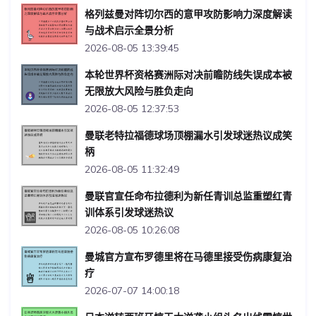
格列兹曼对阵切尔西的意甲攻防影响力深度解读
与战术启示全景分析
2026-08-05 13:39:45
本轮世界杯资格赛洲际对决前瞻防线失误成本被
无限放大风险与胜负走向
2026-08-05 12:37:53
曼联老特拉福德球场顶棚漏水引发球迷热议成笑
柄
2026-08-05 11:32:49
曼联官宣任命布拉德利为新任青训总监重塑红青
训体系引发球迷热议
2026-08-05 10:26:08
曼城官方宣布罗德里将在马德里接受伤病康复治
疗
2026-07-07 14:00:18