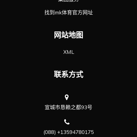
找到mk体育官方网址
网站地图
XML
联系方式
宣城市恳赖之都93号
(088) +13594780175