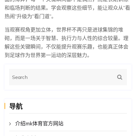
和临场判断的结果。学会观察这些细节，能让观众从“看
热闹”升级为“看门道”。
当观赛视角更加立体，世界杯不再只是进球集锦的堆
砌，而是一场关于智慧、执行力与人性的综合较量。理
解这些关键瞬间，不仅能提升观赛乐趣，也能真正体会
到足球作为世界第一运动的深层魅力。
导航
介绍mk体育官方网站