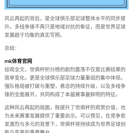
风云再起的背后，是全球俱乐部足球整体水平的同步提
升。多线争锋不再只是地域对抗的象征，而是世界足球
发展趋于均衡的真实写照。
总结：
mk体育官网
综观全文，世俱杯积分榜的剧烈震荡不仅是比赛结果的
简单变化，更是全球俱乐部足球力量重组的集中体现。
强队格局被打破与重塑，悬念的持续升级，以及多线争
锋的全面展开，共同构成了本届赛事最鲜明的特征。
这种风云再起的局面，既提升了世俱杯的观赏价值，也
为未来赛事发展提供了重要启示。可以预见，在竞争愈
发激烈与多元的背景下，世俱杯将持续成为世界足球创
新与变革的重要舞台。