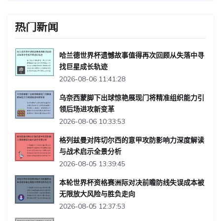
热门新闻
哈兰德世界杯遗憾故事值得再次回顾从失落中寻
找巨星成长轨迹
2026-08-06 11:41:28
乌奈西蒙脚下出球惊艳展现门将精准组织能力引
领后场进攻新变革
2026-08-06 10:33:53
格列兹曼对阵切尔西的意甲攻防影响力深度解读
与战术启示全景分析
2026-08-05 13:39:45
本轮世界杯资格赛洲际对决前瞻防线失误成本被
无限放大风险与胜负走向
2026-08-05 12:37:53