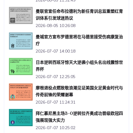
曼联官宣任命布拉德利为新任青训总监重塑红青
训体系引发球迷热议
2026-08-05 10:26:08
曼城官方宣布罗德里将在马德里接受伤病康复治
疗
2026-07-07 14:00:18
日本逆转西班牙惊天大逆袭小组头名出线震惊世
界杯
2026-07-07 12:25:05
摩根退役点燃致敬浪潮见证美国女足黄金时代与
传奇前锋的荣耀谢幕
2026-07-07 11:24:31
拜仁慕尼黑主场3-0逆转拉齐奥成功晋级欧冠四
强展现强大实力
2026-07-07 10:25:02