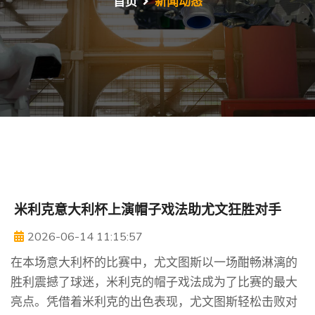
首页
新闻动态
米利克意大利杯上演帽子戏法助尤文狂胜对手
2026-06-14 11:15:57
在本场意大利杯的比赛中，尤文图斯以一场酣畅淋漓的
胜利震撼了球迷，米利克的帽子戏法成为了比赛的最大
亮点。凭借着米利克的出色表现，尤文图斯轻松击败对