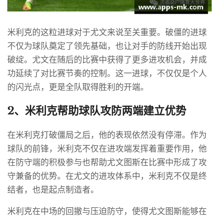
米利克的这粒进球对于尤文来说至关重要。破僵的进球
不仅为球队奠定了领先基础，也让对手的防线开始出现
破绽。尤文在随后的比赛中获得了更多进攻机会，并成
功延续了对比赛节奏的控制。这一进球，不仅仅是个人
的闪光点，更是全队取得胜利的开端。
2、米利克帮助球队攻防两端建立优势
在米利克打破僵局之后，他的表现依然没有停滞。作为
球队的前锋，米利克不仅在进攻端发挥着重要作用，他
在防守端的积极参与也帮助尤文图斯在比赛中形成了攻
守兼备的优势。在尤文的进攻体系中，米利克不仅是终
结者，也是起点制造者。
米利克在中场的回撤与压迫防守，使得尤文图斯能够在