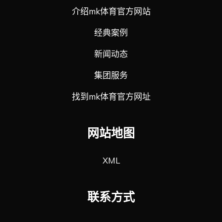
介绍mk体育官方网站
经典案例
新闻动态
集团服务
找到mk体育官方网址
网站地图
XML
联系方式