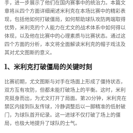
手，进一步展示了他们在国内赛事中的统治力。本篇文
章将从四个方面详细阐述米利克在本场比赛中的精彩表
现，包括他如何打破僵局，如何帮助球队攻防两端取得
优势，米利克的个人能力在尤文的战术体系中如何得以
体现，以及他在比赛中的心理素质与比赛状态。通过这
四个方面的分析，本文将全面解读米利克的帽子戏法及
其对尤文图斯的意义。
1、米利克打破僵局的关键时刻
比赛初期，尤文图斯与对手在场面上形成了僵持状态，
双方互有攻防，但都未能打破场上的平衡。这时，米利
克挺身而出，为尤文打开了局面。第20分钟，米利克在
禁区内接到队友传球，冷静调整后以一脚精准的低射破
门，为球队首开纪录。这一进球不仅打破了场上的僵
局，也极大地提升了球队的士气。