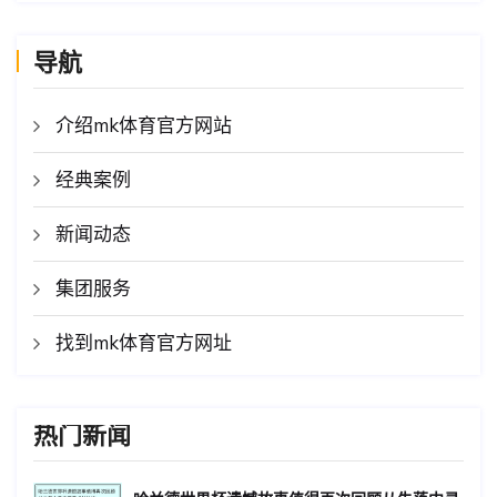
导航
介绍mk体育官方网站
经典案例
新闻动态
集团服务
找到mk体育官方网址
热门新闻