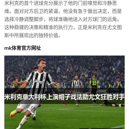
米利克的首个进球充分展示了他的门前嗅觉和冷静思
维。面对对方后卫的紧逼，他没有急于做出决定，而是
选择冷静调整脚步，将球准确地送入对方球门的远角。
这种稳健的决策和精准的执行力，正是米利克在尤文图
斯中所展现出的独特价值。
mk体育官方网址