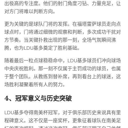
出极高的专注度。他们的射门角度刁钻、力量充足，让
对方门将难以判断方向。
更为关键的是球队门将的发挥。在福塔雷萨球员走向点
球点时，门将通过细微的观察和判断，多次成功干扰对
方节奏。当关键扑救出现的那一刻，全场气氛瞬间沸
腾，也为LDU基多奠定了胜利基础。
随着最后一粒点球稳稳命中，LDU基多球员们冲向球场
中央庆祝胜利。那一刻不仅属于主罚成功的球员，也属
于整个团队。从教练到替补席，再到看台上的球迷，这
场胜利凝聚着所有人的努力。
4、冠军意义与历史突破
LDU基多夺得南美杯冠军，对于俱乐部历史来说具有里
程碑意义。这不仅是一座奖杯，更象征着球队在南美足