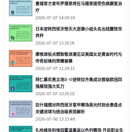
曼城官方宣布罗德里将在马德里接受伤病康复治
疗
2026-07-07 14:00:18
日本逆转西班牙惊天大逆袭小组头名出线震惊世
界杯
2026-07-07 12:25:05
摩根退役点燃致敬浪潮见证美国女足黄金时代与
传奇前锋的荣耀谢幕
2026-07-07 11:24:31
拜仁慕尼黑主场3-0逆转拉齐奥成功晋级欧冠四
强展现强大实力
2026-07-07 10:25:02
拉什福德对阵西班牙意甲赛场高光时刻全景盘点
关键进球与统治级表现解析
2026-07-06 13:23:48
扎哈维告别埃因霍温重返以色列赛场 开启职业生