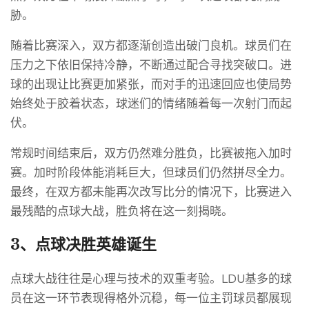
胁。
随着比赛深入，双方都逐渐创造出破门良机。球员们在
压力之下依旧保持冷静，不断通过配合寻找突破口。进
球的出现让比赛更加紧张，而对手的迅速回应也使局势
始终处于胶着状态，球迷们的情绪随着每一次射门而起
伏。
常规时间结束后，双方仍然难分胜负，比赛被拖入加时
赛。加时阶段体能消耗巨大，但球员们仍然拼尽全力。
最终，在双方都未能再次改写比分的情况下，比赛进入
最残酷的点球大战，胜负将在这一刻揭晓。
3、点球决胜英雄诞生
点球大战往往是心理与技术的双重考验。LDU基多的球
员在这一环节表现得格外沉稳，每一位主罚球员都展现