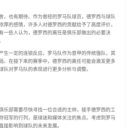
舍，也有期待。作为曾经的罗马队球员，德罗西与球队
浓厚的感情，许多人对德罗西的贡献给予了高度评价，
有一些人认为，德罗西的离任是俱乐部做出的必要决
。
产生一定的连锁反应。罗马队作为意甲的传统强队，其
局。在接下来的赛季中，德罗西的离任可能会激发更多
球队对罗马队的表现进行更多分析与调整。
俱乐部需要尽快寻找一位合适的主帅，接手德罗西的工
夺冠军的行列，是球迷和媒体关注的焦点。考虑到罗马
直接影响到球队的未来发展。