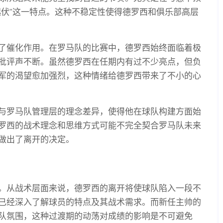
起伏”这一特点。这种不稳定性使得德罗西和俱乐部高层
了催化作用。在罗马队的比赛中，德罗西始终面临着极
批评声不断。虽然德罗西在任期内有过不少亮点，但负
军的渴望愈加强烈，这种情绪给德罗西带来了不小的心
与罗马队管理层的理念差异，使得他在球队构建方面始
罗西的战术理念和思维方式可能不完全契合罗马队未来
做出了离开的决定。
。从战术层面来说，德罗西的离开将使球队陷入一段不
已经深入了解球员的特点及其战术需求。而新任主帅的
队氛围，这种过渡期的动荡对成绩的影响是不可避免