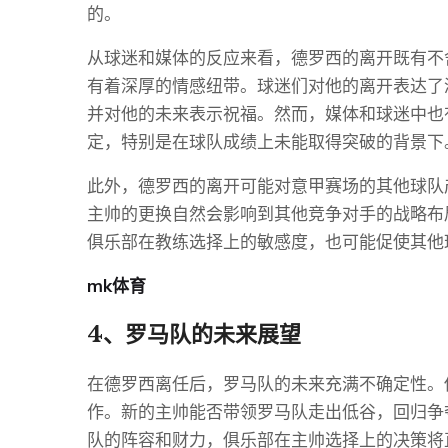
的。
从球迷和媒体的反应来看，德罗西的离开既有不
有着深厚的情感纽带。球迷们对他的离开表达了
并对他的未来表示祝福。然而，媒体和球迷中也
定，特别是在球队成绩上未能取得突破的背景下
此外，德罗西的离开可能对意甲赛场的其他球队
主帅的更换自然会影响到其他竞争对手的战略布
俱乐部在教练选择上的敏感度，也可能促使其他
mk体育
4、罗马队的未来展望
在德罗西离任后，罗马队的未来充满不确定性。
作。新的主帅能否带领罗马队走出低谷，回归争
队的阵容和财力，俱乐部在主帅选择上的决策将