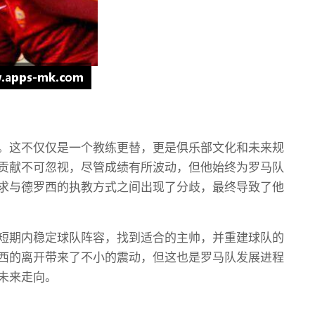
。这不仅仅是一个教练更替，更是俱乐部文化和未来规
贡献不可忽视，尽管成绩有所波动，但他始终为罗马队
求与德罗西的执教方式之间出现了分歧，最终导致了他
短期内稳定球队阵容，找到适合的主帅，并重建球队的
西的离开带来了不小的震动，但这也是罗马队发展进程
未来走向。