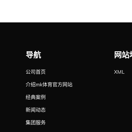
导航
网站
公司首页
XML
介绍mk体育官方网站
经典案例
新闻动态
集团服务