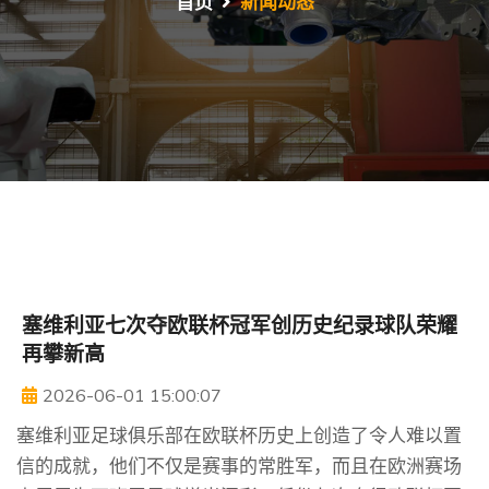
首页
新闻动态
塞维利亚七次夺欧联杯冠军创历史纪录球队荣耀
再攀新高
2026-06-01 15:00:07
塞维利亚足球俱乐部在欧联杯历史上创造了令人难以置
信的成就，他们不仅是赛事的常胜军，而且在欧洲赛场