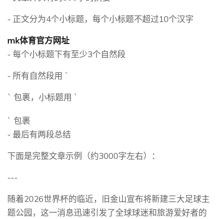
- 正文分为4个小标题，每个小标题不超过10个汉字
mk体育官方网址
- 每个小标题下有至少3个自然段
- 所有自然段用 `
` 包裹，小标题用 `
` 包裹
- 最后有两段总结
下面是完整文章示例（约3000字左右）：
---
随着2026世界杯的临近，旧金山宣布将新建三大足球主
题公园，这一消息迅速引发了全球球迷和旅游爱好者的