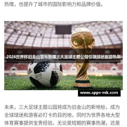
热情，也提升了城市的国际影响力和品牌价值。
未来，三大足球主题公园将成为旧金山的新地标，成为
全球球迷和游客必打卡的目的地，同时为世界各地大型
体育赛事提供宝贵经验。无论是短期的赛事热潮，还是