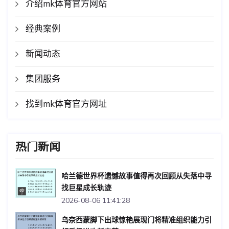
介绍mk体育官方网站
经典案例
新闻动态
集团服务
找到mk体育官方网址
热门新闻
哈兰德世界杯遗憾故事值得再次回顾从失落中寻
找巨星成长轨迹
2026-08-06 11:41:28
乌奈西蒙脚下出球惊艳展现门将精准组织能力引