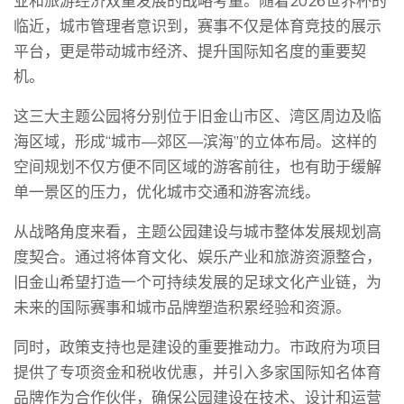
业和旅游经济双重发展的战略考量。随着2026世界杯的
临近，城市管理者意识到，赛事不仅是体育竞技的展示
平台，更是带动城市经济、提升国际知名度的重要契
机。
这三大主题公园将分别位于旧金山市区、湾区周边及临
海区域，形成“城市—郊区—滨海”的立体布局。这样的
空间规划不仅方便不同区域的游客前往，也有助于缓解
单一景区的压力，优化城市交通和游客流线。
从战略角度来看，主题公园建设与城市整体发展规划高
度契合。通过将体育文化、娱乐产业和旅游资源整合，
旧金山希望打造一个可持续发展的足球文化产业链，为
未来的国际赛事和城市品牌塑造积累经验和资源。
同时，政策支持也是建设的重要推动力。市政府为项目
提供了专项资金和税收优惠，并引入多家国际知名体育
品牌作为合作伙伴，确保公园建设在技术、设计和运营