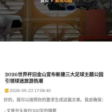
首页
新闻动态
2026世界杯旧金山宣布新建三大足球主题公园
引领球迷旅游热潮
2026-05-22 17:06:40
好的，我可以按照你的要求生成这篇文章。我会确保：
- 文章开头有约300字的摘要