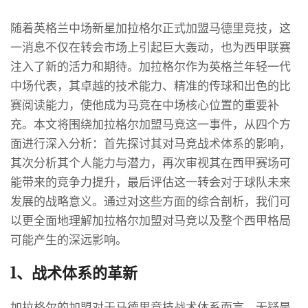
随着英格兰中场新星加拉格尔正式加盟马德里竞技，这
一消息不仅在转会市场上引起巨大轰动，也为西甲联赛
注入了新的活力和期待。加拉格尔作为英格兰年轻一代
中场代表，其卓越的技术能力、精准的传球和出色的比
赛阅读能力，使他成为马竞在中场核心位置的重要补
充。本文将围绕加拉格尔加盟马竞这一事件，从四个方
面进行深入分析：首先探讨其对马竞战术体系的影响，
其次分析其个人能力与潜力，再次审视其在西甲赛场可
能带来的竞争力提升，最后评估这一转会对于球队未来
发展的战略意义。通过对这些方面的综合剖析，我们可
以更全面地理解加拉格尔加盟对马竞以及整个西甲格局
可能产生的深远影响。
1、战术体系的革新
加拉格尔的加盟对于马德里竞技战术体系而言，无疑是