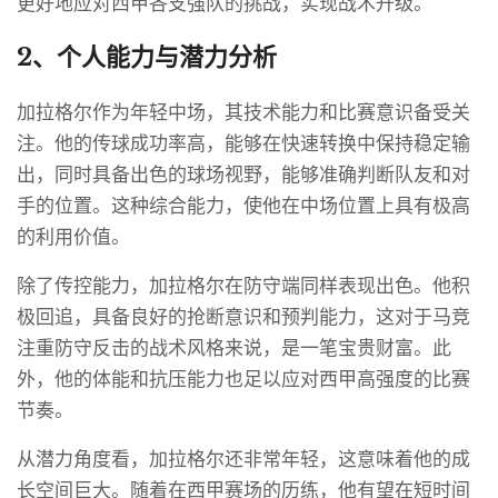
更好地应对西甲各支强队的挑战，实现战术升级。
2、个人能力与潜力分析
加拉格尔作为年轻中场，其技术能力和比赛意识备受关
注。他的传球成功率高，能够在快速转换中保持稳定输
出，同时具备出色的球场视野，能够准确判断队友和对
手的位置。这种综合能力，使他在中场位置上具有极高
的利用价值。
除了传控能力，加拉格尔在防守端同样表现出色。他积
极回追，具备良好的抢断意识和预判能力，这对于马竞
注重防守反击的战术风格来说，是一笔宝贵财富。此
外，他的体能和抗压能力也足以应对西甲高强度的比赛
节奏。
从潜力角度看，加拉格尔还非常年轻，这意味着他的成
长空间巨大。随着在西甲赛场的历练，他有望在短时间