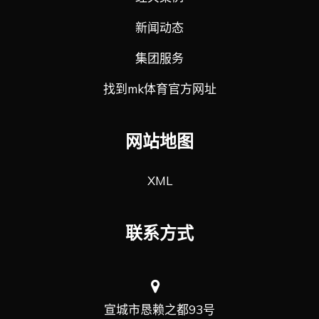
新闻动态
集团服务
找到mk体育官方网址
网站地图
XML
联系方式
宣城市恳赖之都93号