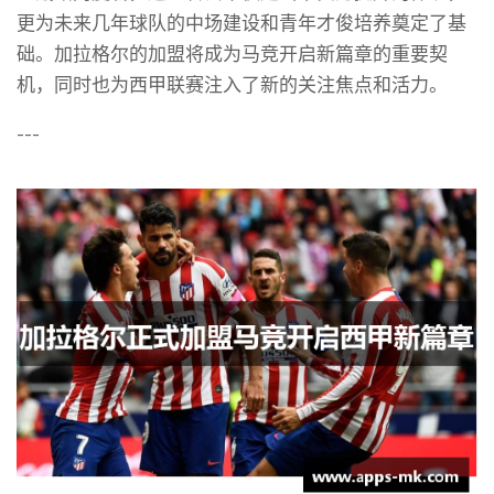
更为未来几年球队的中场建设和青年才俊培养奠定了基
础。加拉格尔的加盟将成为马竞开启新篇章的重要契
机，同时也为西甲联赛注入了新的关注焦点和活力。
---