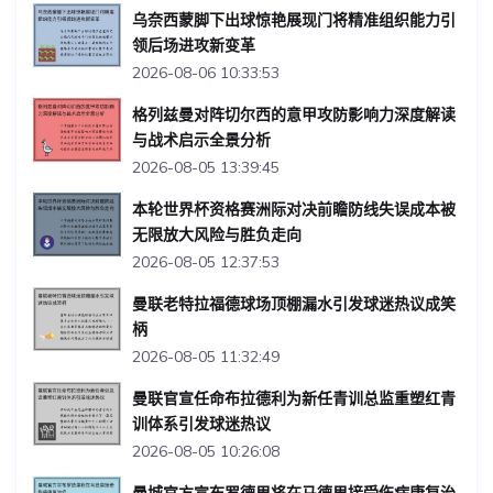
乌奈西蒙脚下出球惊艳展现门将精准组织能力引
领后场进攻新变革
2026-08-06 10:33:53
格列兹曼对阵切尔西的意甲攻防影响力深度解读
与战术启示全景分析
2026-08-05 13:39:45
本轮世界杯资格赛洲际对决前瞻防线失误成本被
无限放大风险与胜负走向
2026-08-05 12:37:53
曼联老特拉福德球场顶棚漏水引发球迷热议成笑
柄
2026-08-05 11:32:49
曼联官宣任命布拉德利为新任青训总监重塑红青
训体系引发球迷热议
2026-08-05 10:26:08
曼城官方宣布罗德里将在马德里接受伤病康复治