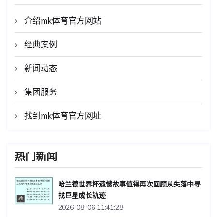
介绍mk体育官方网站
经典案例
新闻动态
集团服务
找到mk体育官方网址
热门新闻
哈兰德世界杯遗憾故事值得再次回顾从失落中寻
找巨星成长轨迹
2026-08-06 11:41:28