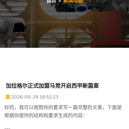
首页
新闻动态
加拉格尔正式加盟马竞开启西甲新篇章
2026-05-29 16:52:23
好的，我可以按照你的要求写一篇完整的文章。下面是
根据你提供的结构和要求生成的内容：
---