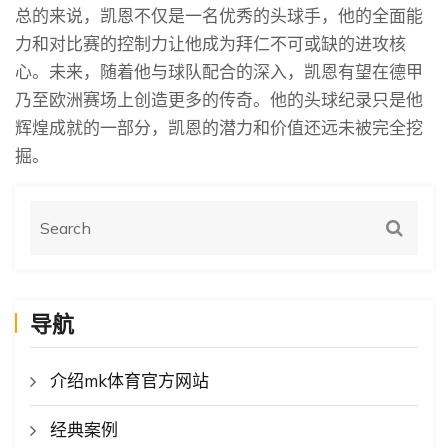
总的来说，凯恩不仅是一名优秀的头球手，他的全面能
力和对比赛的控制力让他成为拜仁不可或缺的进攻核
心。未来，随着他与球队配合的深入，凯恩有望在德甲
乃至欧洲赛场上创造更多的传奇。他的头球纪录只是他
辉煌成就的一部分，凯恩的潜力和价值还远未被完全挖
掘。
导航
介绍mk体育官方网站
经典案例