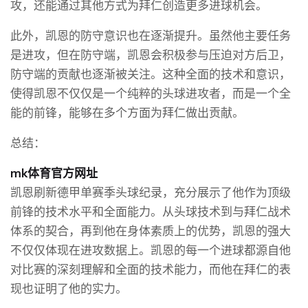
攻，还能通过其他方式为拜仁创造更多进球机会。
此外，凯恩的防守意识也在逐渐提升。虽然他主要任务
是进攻，但在防守端，凯恩会积极参与压迫对方后卫，
防守端的贡献也逐渐被关注。这种全面的技术和意识，
使得凯恩不仅仅是一个纯粹的头球进攻者，而是一个全
能的前锋，能够在多个方面为拜仁做出贡献。
总结：
mk体育官方网址
凯恩刷新德甲单赛季头球纪录，充分展示了他作为顶级
前锋的技术水平和全面能力。从头球技术到与拜仁战术
体系的契合，再到他在身体素质上的优势，凯恩的强大
不仅仅体现在进攻数据上。凯恩的每一个进球都源自他
对比赛的深刻理解和全面的技术能力，而他在拜仁的表
现也证明了他的实力。