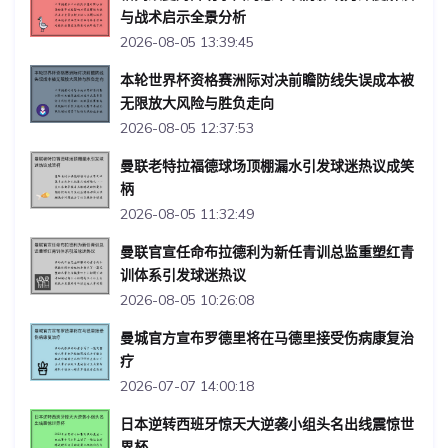
与战术启示全景分析
2026-08-05 13:39:45
本轮世界杯资格赛洲际对决前瞻防线失误成本被
无限放大风险与胜负走向
2026-08-05 12:37:53
曼联老特拉福德球场顶棚漏水引发球迷热议成笑
柄
2026-08-05 11:32:49
曼联官宣任命布拉德利为新任青训总监重塑红青
训体系引发球迷热议
2026-08-05 10:26:08
曼城官方宣布罗德里将在马德里接受伤病康复治
疗
2026-07-07 14:00:18
日本逆转西班牙惊天大逆袭小组头名出线震惊世
界杯