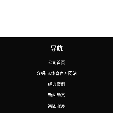
导航
公司首页
介绍mk体育官方网站
经典案例
新闻动态
集团服务