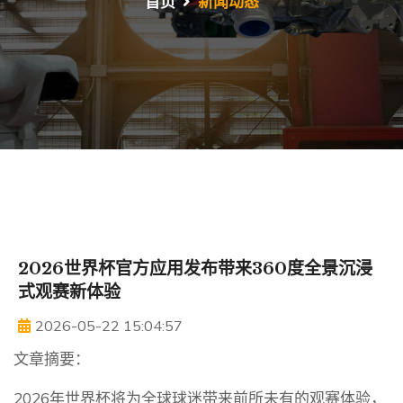
首页
新闻动态
2026世界杯官方应用发布带来360度全景沉浸
式观赛新体验
2026-05-22 15:04:57
文章摘要：
2026年世界杯将为全球球迷带来前所未有的观赛体验，