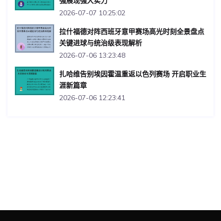
强展现强大实力
2026-07-07 10:25:02
拉什福德对阵西班牙意甲赛场高光时刻全景盘点
关键进球与统治级表现解析
2026-07-06 13:23:48
扎哈维告别埃因霍温重返以色列赛场 开启职业生
涯新篇章
2026-07-06 12:23:41