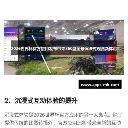
2、沉浸式互动体验的提升
沉浸式体验是2026世界杯官方应用的另一大亮点。除了
提供传统的比赛转播外，官方应用还将带来全新的互动