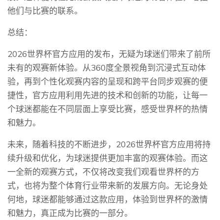
他们与比赛的联系。
总结：
2026世界杯官方应用的发布，无疑为球迷们带来了前所
未有的观赛新体验。从360度全景视角到沉浸式互动体
验，再到个性化观赛内容的呈现和跨平台同步观赛的便
捷性，官方应用利用先进的技术和创新的功能，让每一
个球迷都能在不同层面上享受比赛，感受世界杯的热情
和魅力。
未来，随着科技的不断进步，2026世界杯官方应用将持
续升级和优化，为球迷提供更加丰富的观赛体验。而这
一全新的观赛方式，不仅将改变我们观看世界杯的方
式，也将为整个体育行业带来新的发展方向。无论身处
何地，球迷都能够通过这款应用，体验到世界杯的激情
和魅力，真正成为比赛的一部分。