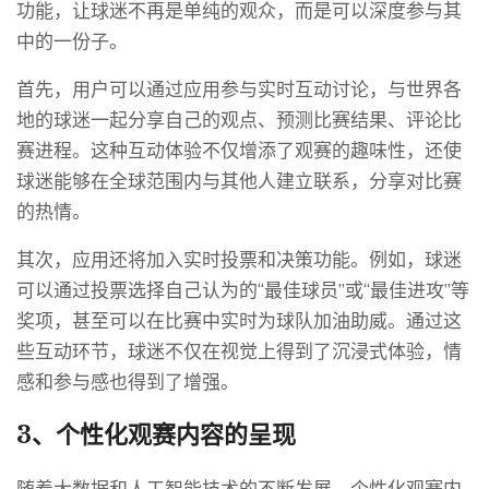
功能，让球迷不再是单纯的观众，而是可以深度参与其
中的一份子。
首先，用户可以通过应用参与实时互动讨论，与世界各
地的球迷一起分享自己的观点、预测比赛结果、评论比
赛进程。这种互动体验不仅增添了观赛的趣味性，还使
球迷能够在全球范围内与其他人建立联系，分享对比赛
的热情。
其次，应用还将加入实时投票和决策功能。例如，球迷
可以通过投票选择自己认为的“最佳球员”或“最佳进攻”等
奖项，甚至可以在比赛中实时为球队加油助威。通过这
些互动环节，球迷不仅在视觉上得到了沉浸式体验，情
感和参与感也得到了增强。
3、个性化观赛内容的呈现
随着大数据和人工智能技术的不断发展，个性化观赛内