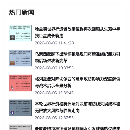
热门新闻
哈兰德世界杯遗憾故事值得再次回顾从失落中寻
找巨星成长轨迹
2026-08-06 11:41:28
乌奈西蒙脚下出球惊艳展现门将精准组织能力引
领后场进攻新变革
2026-08-06 10:33:53
格列兹曼对阵切尔西的意甲攻防影响力深度解读
与战术启示全景分析
2026-08-05 13:39:45
本轮世界杯资格赛洲际对决前瞻防线失误成本被
无限放大风险与胜负走向
2026-08-05 12:37:53
曼联老特拉福德球场顶棚漏水引发球迷热议成笑