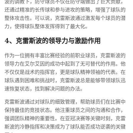
波的调教下，防守球员不仅在防守端做出了巨大贡献，
还通过精准的长传球和参与进攻的策略，增强了球队的
整体攻击性。可以说，克雷斯波通过激发每个球员的潜
力，使得球队整体发挥得到了最大化。
4、克雷斯波的领导力与激励作用
作为一位拥有丰富比赛经验的前职业球员，克雷斯波的
领导力在艾尔艾因的成功中起到了无可替代的作用。他
不仅仅是战术的指挥官，更是球队精神领袖的代表。在
球队遇到困难和挑战时，克雷斯波总是能够带领球队迅
速恢复状态，找到解决问题的办法。
克雷斯波通过对球队的细致管理，帮助球员们在比赛中
保持最佳的竞技状态。他注重球员之间的沟通和合作，
强调团队精神的重要性。在亚冠决赛等关键时刻，克雷
斯波的冷静指挥和决策成为了球队能否成功逆袭的关键