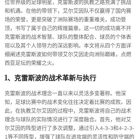
位世界级的足球明星，克雷斯波的执教之路充满了挑战
和机遇。在他的带领下，艾尔艾因队不仅赢得了国内赛
场的荣誉，更是突破了洲际赛场的重重难关，成功登
顶，书写了属于自己的辉煌篇章。这一切的成功离不开
克雷斯波的战术智慧、球队的整体配合、球员的个体表
现以及其个人领导力的深远影响。本文将从四个方面详
细阐述克雷斯波如何带领艾尔艾因走向洲际巅峰，点燃
西亚足坛的荣耀之火。
1、克雷斯波的战术革新与执行
克雷斯波的战术理念一直以来以灵活多变著称。他深
知，足球比赛中的战术变化往往决定着比赛的成败。因
此，在执教艾尔艾因的过程中，克雷斯波将自己的战术
理念与球队的实际情况进行了深度融合。首先，他对艾
尔艾因的阵型进行了多次调整，通过引入4-3-3和4-2-3-
1等不同阵型，增强了球队在进攻端的灵活性和防守端的