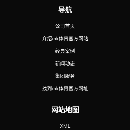
导航
公司首页
介绍mk体育官方网站
经典案例
新闻动态
集团服务
找到mk体育官方网址
网站地图
XML