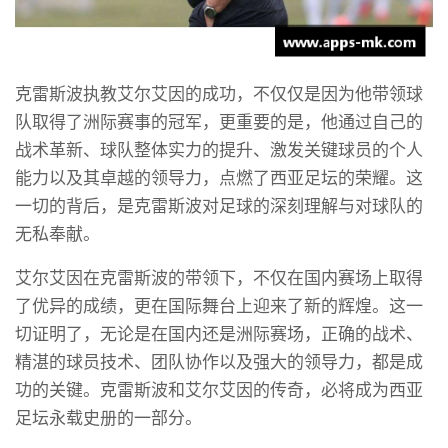
克雷斯波执教艾尔艾因的成功，不仅仅是因为他带领球
队取得了洲际赛事的冠军，更重要的是，他通过自己的
战术革新、球队整体实力的提升、激发关键球员的个人
能力以及其卓越的领导力，点燃了西亚足坛的荣耀。这
一切的背后，是克雷斯波对足球的深刻理解与对球队的
无私奉献。
艾尔艾因在克雷斯波的带领下，不仅在国内赛场上取得
了优异的成绩，更在国际舞台上迎来了新的辉煌。这一
切证明了，无论是在国内还是洲际赛场，正确的战术、
精湛的球员技术、团队协作以及强大的领导力，都是成
功的关键。克雷斯波和艾尔艾因的传奇，必将成为西亚
足坛永载史册的一部分。