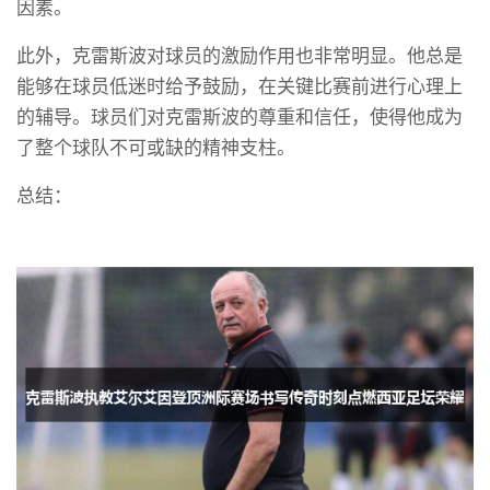
因素。
此外，克雷斯波对球员的激励作用也非常明显。他总是
能够在球员低迷时给予鼓励，在关键比赛前进行心理上
的辅导。球员们对克雷斯波的尊重和信任，使得他成为
了整个球队不可或缺的精神支柱。
总结：