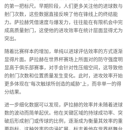
的第一把标尺。早期阶段，人们更多关注他的进球数与
射门次数，这些数据直接反映了他在锋线上的终结能
力。萨拉赫凭借速度与爆发力，往往能在有限机会中完
成高质量射门，这使他的进攻效率在统计层面显得尤为
突出。
随着比赛样本的增加，单纯以进球评估效率的方式逐渐
显得片面。萨拉赫在世界杯赛场上所面对的防守强度明
显高于俱乐部赛事，对手会针对性压缩空间，这导致他
的射门次数和位置质量发生变化。此时，进攻效率开始
更多体现在“每次触球所创造的威胁”上，而非单一的得
分结果。
进一步细化数据可以发现，萨拉赫的效率并未随着进球
数的波动而简单起伏。他在关键区域的持球成功率、突
破后形成射门或传球的比例，逐渐成为衡量其效率的重
要指标。这种效率的内涵扩展，标志着他在世界杯舞台