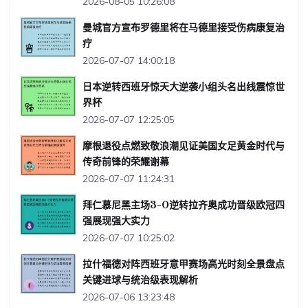
2026-08-05 10:26:08
曼城官方宣布罗德里将在马德里接受伤病康复治
疗
2026-07-07 14:00:18
日本逆转西班牙惊天大逆袭小组头名出线震惊世
界杯
2026-07-07 12:25:05
摩根退役点燃致敬浪潮见证美国女足黄金时代与
传奇前锋的荣耀谢幕
2026-07-07 11:24:31
拜仁慕尼黑主场3-0逆转拉齐奥成功晋级欧冠四
强展现强大实力
2026-07-07 10:25:02
拉什福德对阵西班牙意甲赛场高光时刻全景盘点
关键进球与统治级表现解析
2026-07-06 13:23:48