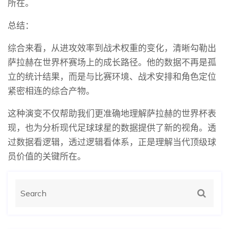
所在。
总结：
综合来看，从进攻效率到战术权重的变化，清晰勾勒出
萨拉赫在世界杯赛场上的成长路径。他的数据不再是孤
立的统计结果，而是与比赛环境、战术安排和角色定位
紧密相连的综合产物。
这种演变不仅帮助我们更准确地理解萨拉赫的世界杯表
现，也为分析现代足球球星的数据提供了新的视角。透
过数据看逻辑，透过逻辑看体系，正是理解当代顶级球
员价值的关键所在。