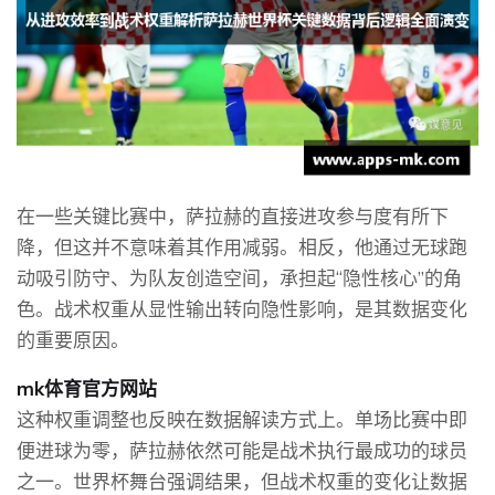
在一些关键比赛中，萨拉赫的直接进攻参与度有所下
降，但这并不意味着其作用减弱。相反，他通过无球跑
动吸引防守、为队友创造空间，承担起“隐性核心”的角
色。战术权重从显性输出转向隐性影响，是其数据变化
的重要原因。
mk体育官方网站
这种权重调整也反映在数据解读方式上。单场比赛中即
便进球为零，萨拉赫依然可能是战术执行最成功的球员
之一。世界杯舞台强调结果，但战术权重的变化让数据