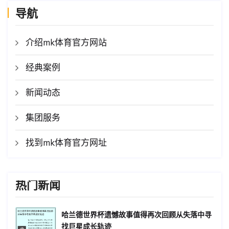
导航
介绍mk体育官方网站
经典案例
新闻动态
集团服务
找到mk体育官方网址
热门新闻
哈兰德世界杯遗憾故事值得再次回顾从失落中寻
找巨星成长轨迹