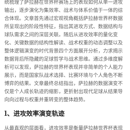
统梳理了萨拉赫在世界杯赛场上的表现如何从单一进攻
输出，逐步演化为集效率、战术与体系价值于一体的综
合体现。文章首先通过宏观视角概括萨拉赫世界杯数据
所呈现出的阶段性特征，指出其进攻方式、数据结构与
球队需求之间的深层关联。随后从进攻效率的量化变
化、关键数据的结构性解读、战术权重的动态调整以及
整体逻辑演变的时代背景四个方面展开分析，力求揭示
数据背后所隐藏的足球哲学与战术思维。通过多维度解
析可以发现，萨拉赫的世界杯表现并非简单的个人能力
展示，而是国家队战术选择、比赛环境与个人角色不断
博弈的结果。文章最终总结指出，萨拉赫的数据演变不
仅是个人成长轨迹的缩影，更折射出现代足球从结果导
向向过程与权重并重转变的整体趋势。
1、进攻效率演变轨迹
从最直观的层面看，进攻效率是衡量萨拉赫世界杯表现