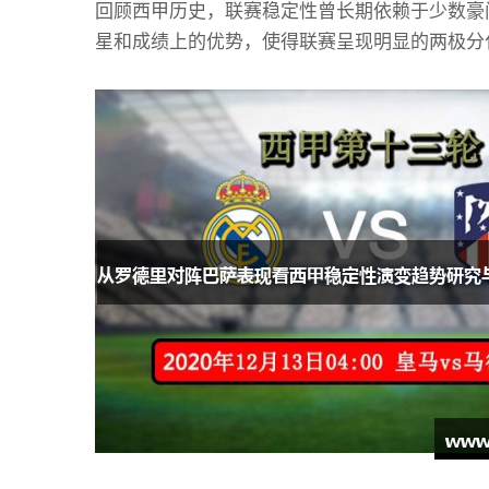
回顾西甲历史，联赛稳定性曾长期依赖于少数豪
星和成绩上的优势，使得联赛呈现明显的两极分