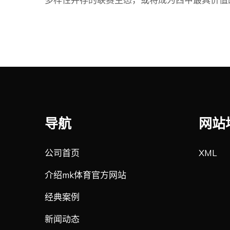
导航
网站
公司首页
XML
介绍mk体育官方网站
经典案例
新闻动态