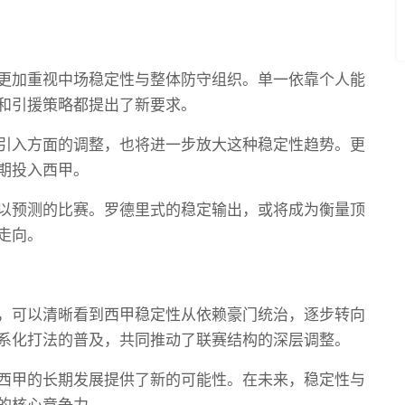
更加重视中场稳定性与整体防守组织。单一依靠个人能
和引援策略都提出了新要求。
引入方面的调整，也将进一步放大这种稳定性趋势。更
期投入西甲。
以预测的比赛。罗德里式的稳定输出，或将成为衡量顶
走向。
，可以清晰看到西甲稳定性从依赖豪门统治，逐步转向
系化打法的普及，共同推动了联赛结构的深层调整。
西甲的长期发展提供了新的可能性。在未来，稳定性与
的核心竞争力。