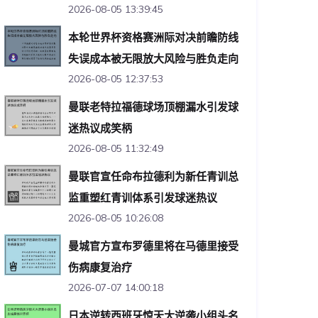
2026-08-05 13:39:45
本轮世界杯资格赛洲际对决前瞻防线
失误成本被无限放大风险与胜负走向
2026-08-05 12:37:53
曼联老特拉福德球场顶棚漏水引发球
迷热议成笑柄
2026-08-05 11:32:49
曼联官宣任命布拉德利为新任青训总
监重塑红青训体系引发球迷热议
2026-08-05 10:26:08
曼城官方宣布罗德里将在马德里接受
伤病康复治疗
2026-07-07 14:00:18
日本逆转西班牙惊天大逆袭小组头名