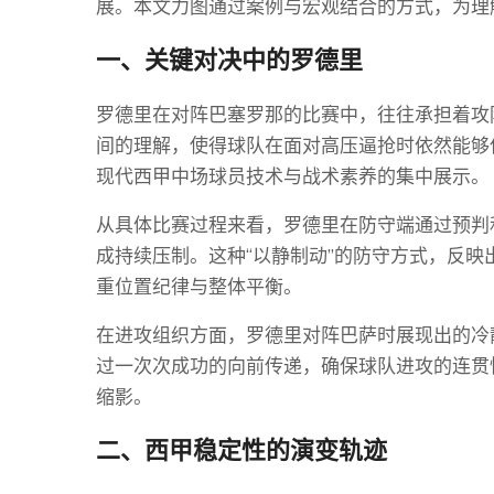
展。本文力图通过案例与宏观结合的方式，为理
一、关键对决中的罗德里
罗德里在对阵巴塞罗那的比赛中，往往承担着攻
间的理解，使得球队在面对高压逼抢时依然能够
现代西甲中场球员技术与战术素养的集中展示。
从具体比赛过程来看，罗德里在防守端通过预判
成持续压制。这种“以静制动”的防守方式，反
重位置纪律与整体平衡。
在进攻组织方面，罗德里对阵巴萨时展现出的冷
过一次次成功的向前传递，确保球队进攻的连贯
缩影。
二、西甲稳定性的演变轨迹