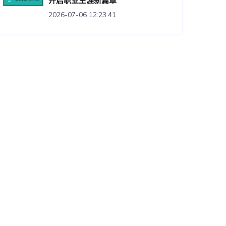
开启职业生涯新篇章
2026-07-06 12:23:41