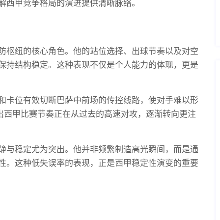
解西甲竞争格局的演进提供清晰脉络。
防枢纽的核心角色。他的站位选择、出球节奏以及对空
保持结构稳定。这种表现不仅是个人能力的体现，更是
和卡位有效切断巴萨中前场的传控线路，使对手难以形
映出西甲比赛节奏正在从过去的高速对攻，逐渐转向更注
静与稳定尤为突出。他并非频繁制造高光瞬间，而是通
性。这种低失误率的表现，正是西甲稳定性演变的重要