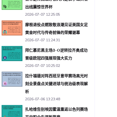
出线震惊世界杯
2026-07-07 12:25:05
摩根退役点燃致敬浪潮见证美国女足
黄金时代与传奇前锋的荣耀谢幕
2026-07-07 11:24:31
拜仁慕尼黑主场3-0逆转拉齐奥成功
晋级欧冠四强展现强大实力
2026-07-07 10:25:02
拉什福德对阵西班牙意甲赛场高光时
刻全景盘点关键进球与统治级表现解
析
2026-07-06 13:23:48
扎哈维告别埃因霍温重返以色列赛场