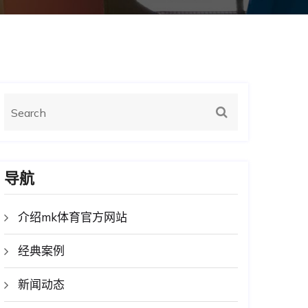
导航
介绍mk体育官方网站
经典案例
新闻动态