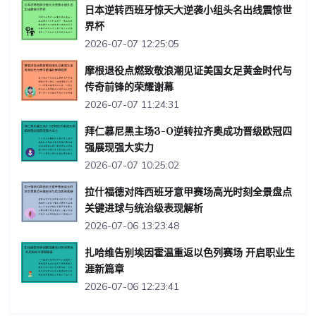
日本逆转西班牙惊天大逆袭小组头名出线震惊世
界杯
2026-07-07 12:25:05
摩根退役点燃致敬浪潮见证美国女足黄金时代与
传奇前锋的荣耀谢幕
2026-07-07 11:24:31
拜仁慕尼黑主场3-0逆转拉齐奥成功晋级欧冠四
强展现强大实力
2026-07-07 10:25:02
拉什福德对阵西班牙意甲赛场高光时刻全景盘点
关键进球与统治级表现解析
2026-07-06 13:23:48
扎哈维告别埃因霍温重返以色列赛场 开启职业生
涯新篇章
2026-07-06 12:23:41