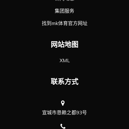
集团服务
找到mk体育官方网址
网站地图
XML
联系方式
宣城市恳赖之都93号