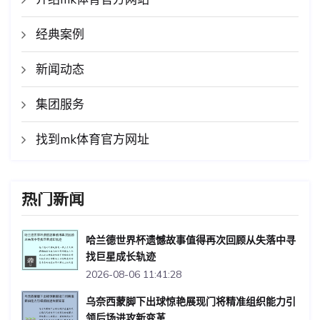
经典案例
新闻动态
集团服务
找到mk体育官方网址
热门新闻
哈兰德世界杯遗憾故事值得再次回顾从失落中寻
找巨星成长轨迹
2026-08-06 11:41:28
乌奈西蒙脚下出球惊艳展现门将精准组织能力引
领后场进攻新变革