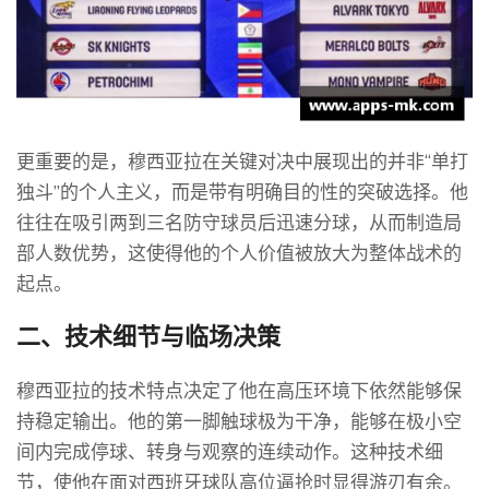
更重要的是，穆西亚拉在关键对决中展现出的并非“单打
独斗”的个人主义，而是带有明确目的性的突破选择。他
往往在吸引两到三名防守球员后迅速分球，从而制造局
部人数优势，这使得他的个人价值被放大为整体战术的
起点。
二、技术细节与临场决策
穆西亚拉的技术特点决定了他在高压环境下依然能够保
持稳定输出。他的第一脚触球极为干净，能够在极小空
间内完成停球、转身与观察的连续动作。这种技术细
节，使他在面对西班牙球队高位逼抢时显得游刃有余。