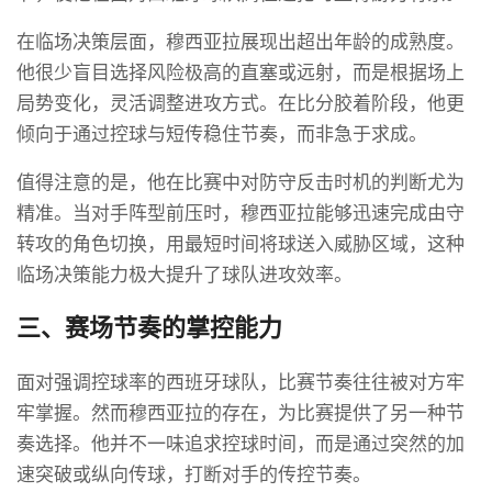
在临场决策层面，穆西亚拉展现出超出年龄的成熟度。
他很少盲目选择风险极高的直塞或远射，而是根据场上
局势变化，灵活调整进攻方式。在比分胶着阶段，他更
倾向于通过控球与短传稳住节奏，而非急于求成。
值得注意的是，他在比赛中对防守反击时机的判断尤为
精准。当对手阵型前压时，穆西亚拉能够迅速完成由守
转攻的角色切换，用最短时间将球送入威胁区域，这种
临场决策能力极大提升了球队进攻效率。
三、赛场节奏的掌控能力
面对强调控球率的西班牙球队，比赛节奏往往被对方牢
牢掌握。然而穆西亚拉的存在，为比赛提供了另一种节
奏选择。他并不一味追求控球时间，而是通过突然的加
速突破或纵向传球，打断对手的传控节奏。