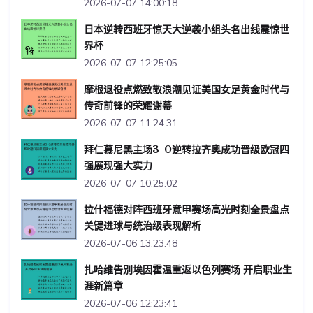
2026-07-07 14:00:18
日本逆转西班牙惊天大逆袭小组头名出线震惊世
界杯
2026-07-07 12:25:05
摩根退役点燃致敬浪潮见证美国女足黄金时代与
传奇前锋的荣耀谢幕
2026-07-07 11:24:31
拜仁慕尼黑主场3-0逆转拉齐奥成功晋级欧冠四
强展现强大实力
2026-07-07 10:25:02
拉什福德对阵西班牙意甲赛场高光时刻全景盘点
关键进球与统治级表现解析
2026-07-06 13:23:48
扎哈维告别埃因霍温重返以色列赛场 开启职业生
涯新篇章
2026-07-06 12:23:41