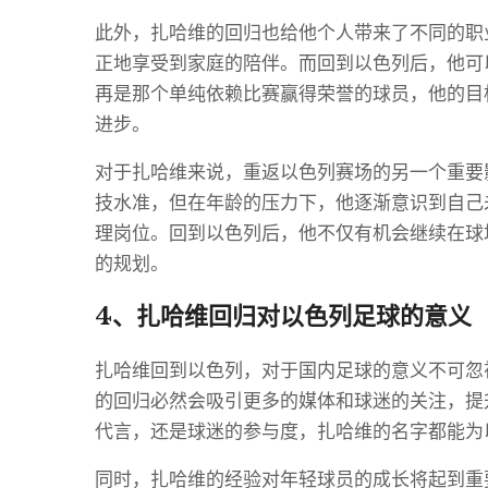
此外，扎哈维的回归也给他个人带来了不同的职
正地享受到家庭的陪伴。而回到以色列后，他可
再是那个单纯依赖比赛赢得荣誉的球员，他的目
进步。
对于扎哈维来说，重返以色列赛场的另一个重要
技水准，但在年龄的压力下，他逐渐意识到自己
理岗位。回到以色列后，他不仅有机会继续在球
的规划。
4、扎哈维回归对以色列足球的意义
扎哈维回到以色列，对于国内足球的意义不可忽
的回归必然会吸引更多的媒体和球迷的关注，提
代言，还是球迷的参与度，扎哈维的名字都能为
同时，扎哈维的经验对年轻球员的成长将起到重