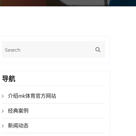
导航
介绍mk体育官方网站
经典案例
新闻动态