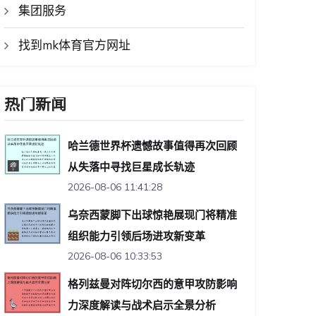
集团服务
找到mk体育官方网址
热门新闻
哈兰德世界杯遗憾故事值得再次回顾
从失落中寻找巨星成长轨迹
2026-08-06 11:41:28
乌奈西蒙脚下出球惊艳展现门将精准
组织能力引领后场进攻新变革
2026-08-06 10:33:53
格列兹曼对阵切尔西的意甲攻防影响
力深度解读与战术启示全景分析