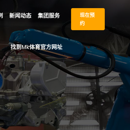
现在预
例
新闻动态
集团服务
约
找到mk体育官方网址