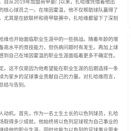
自从2019年加盟荷甲豪门以来，扎哈维凭借着他出
的核心球员之一。在埃因霍温，他不仅帮助球队赢得了
，尤其是在欧联杯和荷甲联赛中，扎哈维都留下了深刻
哈维也开始面临职业生涯中的一些挑战。随着年龄的增
备高水平的竞技能力，但伤病问题时有发生。再加上球
感到自己在埃因霍温的职业生涯面临着更多不确定性。
定。这不仅是因为他希望能在职业生涯的后期选择一条
续为家乡的足球事业贡献自己的力量。对扎哈维而言，
总结与告别。
人动机。首先，作为一名土生土长的以色列球员，扎哈
场取得多少成就，他始终将以色列足球视为自己事业的
继续他的职业生涯，同时也能为以色列的足球事业带来