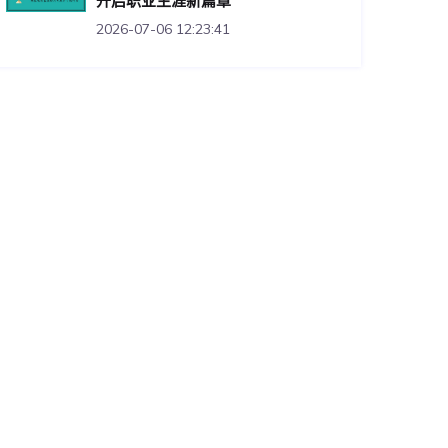
开启职业生涯新篇章
2026-07-06 12:23:41