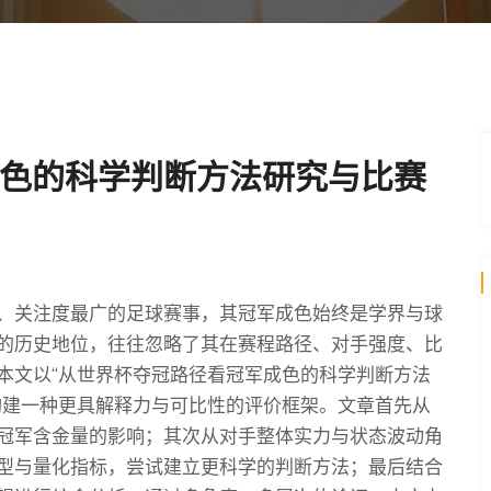
色的科学判断方法研究与比赛
、关注度最广的足球赛事，其冠军成色始终是学界与球
的历史地位，往往忽略了其在赛程路径、对手强度、比
本文以“从世界杯夺冠路径看冠军成色的科学判断方法
构建一种更具解释力与可比性的评价框架。文章首先从
冠军含金量的影响；其次从对手整体实力与状态波动角
型与量化指标，尝试建立更科学的判断方法；最后结合