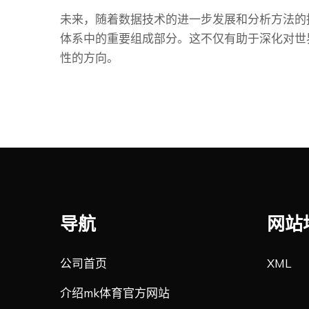
未来，随着数据技术的进一步发展和分析方法的
体系中的重要组成部分。这不仅有助于深化对世
性的方向。
导航
网站
公司首页
XML
介绍mk体育官方网站