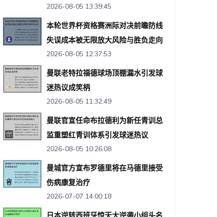
2026-08-05 13:39:45
本轮世界杯资格赛洲际对决前瞻防线
失误成本被无限放大风险与胜负走向
2026-08-05 12:37:53
曼联老特拉福德球场顶棚漏水引发球
迷热议成笑柄
2026-08-05 11:32:49
曼联官宣任命布拉德利为新任青训总
监重塑红青训体系引发球迷热议
2026-08-05 10:26:08
曼城官方宣布罗德里将在马德里接受
伤病康复治疗
2026-07-07 14:00:18
日本逆转西班牙惊天大逆袭小组头名