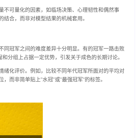
量不可量化的因素，如临场决策、心理韧性和偶然事
的结合，而非对模型结果的机械套用。
不同冠军之间的难度差异十分明显。有的冠军一路击败
赛程和分组上占据一定优势，引发关于成色的长期讨论。
情绪化评价。例如，比较不同年代冠军所面对的平均对
，而非简单贴上“水冠”或“最强冠军”的标签。