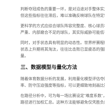
判断夺冠成色的重要一环，是对沿途对手整体实
但这些指标往往滞后，难以准确反映球队在特定
更科学的方式应综合球队阵容完整度、核心球员
严重、内部磨合不足的球队，其实际威胁可能低
同时，对手状态具有明显的动态性。世界杯赛程
状态上升期将其淘汰，往往比击败已显疲态的强
量。
三、数据模型与量化方法
随着体育数据分析的发展，利用量化模型评估夺
率、防守压迫强度等指标，可以更细致地刻画比
在路径分析中，可为每一场比赛设定“难度系数
路径进行加权汇总。这种方法能够避免仅凭胜负