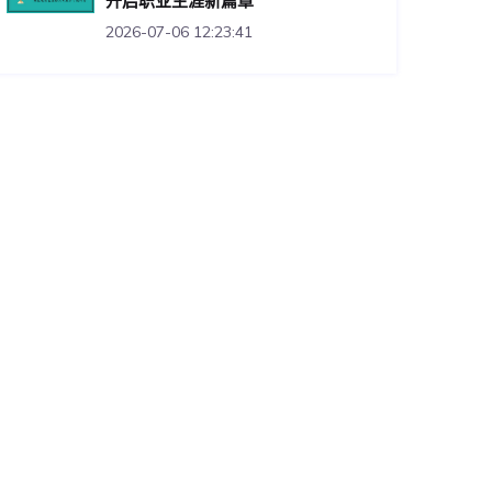
开启职业生涯新篇章
2026-07-06 12:23:41