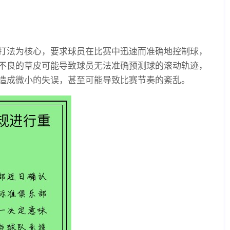
打法为核心，要求球员在比赛中迅速而准确地控制球，
不良的草皮可能导致球员无法准确预测球的滚动轨迹，
造成微小的失误，甚至可能导致比赛节奏的紊乱。