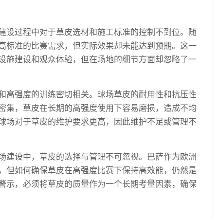
建设过程中对于草皮选材和施工标准的控制不到位。随
高标准的比赛需求，但实际效果却未能达到预期。这一
设施建设和观众体验，但在场地的细节方面却忽略了一
和高强度的训练密切相关。球场草皮的耐用性和抗压性
密集，草皮在长期的高强度使用下容易磨损，造成不均
球场对于草皮的维护要求更高，因此维护不足或管理不
场建设中，草皮的选择与管理不可忽视。巴萨作为欧洲
，但如何确保草皮在高强度比赛下保持高效能，仍然是
警示，必须将草皮的质量作为一个长期考量因素，确保