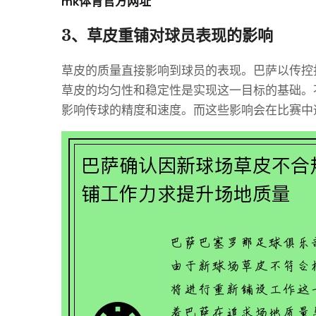
mk体育官方网址
3、草皮重铺对球员表现的影响
草皮的质量直接影响到球员的表现。巴萨以传控
草皮的均匀性和稳定性是实现这一目标的基础。
影响传球的精度和速度。而这些影响会在比赛中