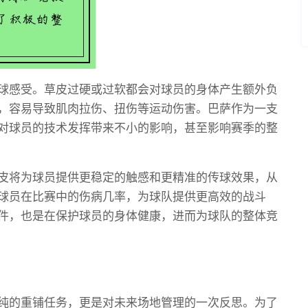
球感受。草皮过硬或过软都会对球员的身体产生额外负
，容易导致肌肉拉伤、扭伤等运动伤害。巴萨作为一支
对球员的技术发挥带来不小的影响，甚至影响赛季的整
皮将为球员提供更稳定的触感和更精准的传球效果，从
球员在比赛中的伤病几率，为球队提供更高效的战斗
件，也是在保护球员的身体健康，进而为球队的整体竞
纯的重铺任务，更是对未来场地管理的一次反思。为了