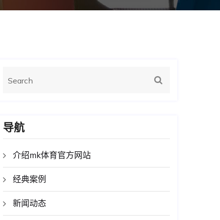
导航
介绍mk体育官方网站
经典案例
新闻动态