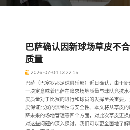
巴萨确认因新球场草皮不合
质量
2026-07-04 13:22:15
巴萨（巴塞罗那足球俱乐部）近日确认，由于新
一决定意味着巴萨在追求场地质量与球队竞技水
皮质量对于比赛的进行和球员的发挥至关重要，
皮保证比赛的流畅性与安全性。本文将从草皮的
萨未来的场地管理等四个方面，对此次草皮更换
对这些问题的深入探讨，我们可以更全面地了解