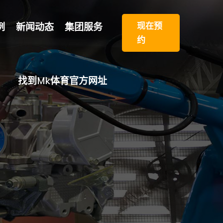
现在预
例
新闻动态
集团服务
约
找到mk体育官方网址