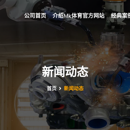
公司首页
介绍mk体育官方网站
经典案
新闻动态
首页
新闻动态