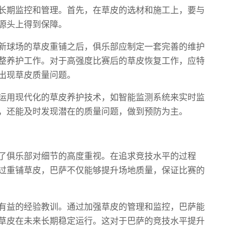
长期监控和管理。首先，在草皮的选材和施工上，要与
源头上得到保障。
新球场的草皮重铺之后，俱乐部应制定一套完善的维护
整养护工作。对于高强度比赛后的草皮恢复工作，应特
出现草皮质量问题。
运用现代化的草皮养护技术，如智能监测系统来实时监
，还能及时发现潜在的质量问题，做到预防为主。
了俱乐部对细节的高度重视。在追求竞技水平的过程
过重铺草皮，巴萨不仅能够提升场地质量，保证比赛的
有益的经验教训。通过加强草皮的管理和监控，巴萨能
草皮在未来长期稳定运行。这对于巴萨的竞技水平提升