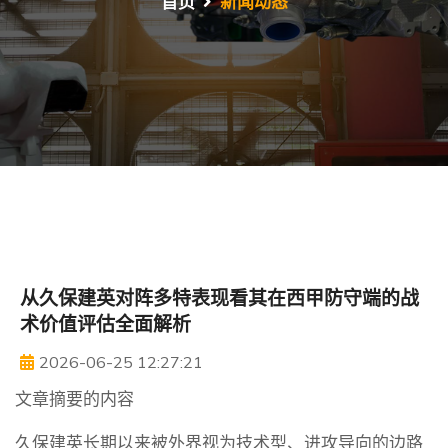
首页
新闻动态
从久保建英对阵多特表现看其在西甲防守端的战
术价值评估全面解析
2026-06-25 12:27:21
文章摘要的内容
久保建英长期以来被外界视为技术型、进攻导向的边路