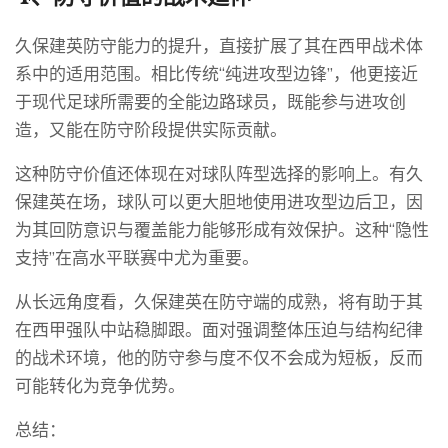
久保建英防守能力的提升，直接扩展了其在西甲战术体
系中的适用范围。相比传统“纯进攻型边锋”，他更接近
于现代足球所需要的全能边路球员，既能参与进攻创
造，又能在防守阶段提供实际贡献。
这种防守价值还体现在对球队阵型选择的影响上。有久
保建英在场，球队可以更大胆地使用进攻型边后卫，因
为其回防意识与覆盖能力能够形成有效保护。这种“隐性
支持”在高水平联赛中尤为重要。
从长远角度看，久保建英在防守端的成熟，将有助于其
在西甲强队中站稳脚跟。面对强调整体压迫与结构纪律
的战术环境，他的防守参与度不仅不会成为短板，反而
可能转化为竞争优势。
总结：