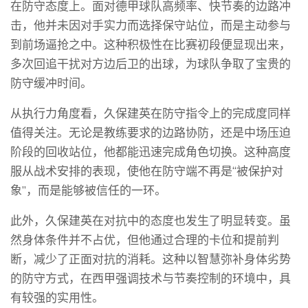
在防守态度上。面对德甲球队高频率、快节奏的边路冲
击，他并未因对手实力而选择保守站位，而是主动参与
到前场逼抢之中。这种积极性在比赛初段便显现出来，
多次回追干扰对方边后卫的出球，为球队争取了宝贵的
防守缓冲时间。
从执行力角度看，久保建英在防守指令上的完成度同样
值得关注。无论是教练要求的边路协防，还是中场压迫
阶段的回收站位，他都能迅速完成角色切换。这种高度
服从战术安排的表现，使他在防守端不再是“被保护对
象”，而是能够被信任的一环。
此外，久保建英在对抗中的态度也发生了明显转变。虽
然身体条件并不占优，但他通过合理的卡位和提前判
断，减少了正面对抗的消耗。这种以智慧弥补身体劣势
的防守方式，在西甲强调技术与节奏控制的环境中，具
有较强的实用性。