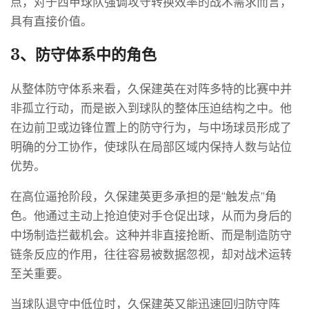
点，对于西甲球队强调攻守转换效率的战术需求而言，
具有直接价值。
3、防守体系中的角色
从整体防守体系来看，久保建英在对阵多特的比赛中并
非孤立行动，而是嵌入到球队的整体压迫结构之中。他
在边前卫或边锋位置上的防守行为，与中场球员形成了
明确的分工协作，使球队在局部区域内保持人数与站位
优势。
在高位逼抢阶段，久保建英更多承担的是“触发点”角
色。他通过主动上抢迫使对手仓促出球，从而为身后的
中场制造拦截机会。这种并非直接抢断、而是制造防守
链条反应的作用，往往容易被数据忽视，却对战术运转
至关重要。
当球队退守中低位时，久保建英又能迅速回归防守阵