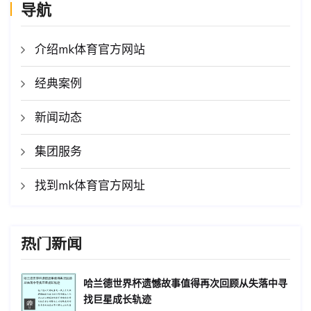
导航
介绍mk体育官方网站
经典案例
新闻动态
集团服务
找到mk体育官方网址
热门新闻
哈兰德世界杯遗憾故事值得再次回顾从失落中寻
找巨星成长轨迹