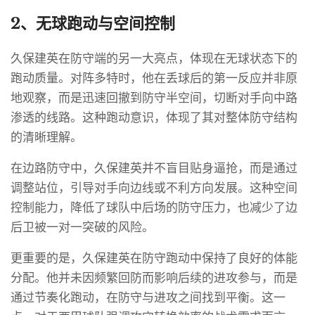
2、无球跑动与空间控制
久保建英在防守端的另一大亮点，体现在无球状态下的
跑动质量。对阵多特时，他在丢球后的第一反应并非原
地观察，而是迅速回撤到防守半空间，切断对手向中路
渗透的线路。这种跑动意识，体现了其对整体防守结构
的清晰理解。
在边路防守中，久保建英并不盲目贴身逼抢，而是通过
调整站位，引导对手向边线或不利方向发展。这种空间
控制能力，降低了球队中后场的防守压力，也减少了边
后卫被一对一突破的风险。
更重要的是，久保建英在防守跑动中保持了良好的体能
分配。他并未因频繁回防而影响后续的进攻参与，而是
通过节奏化跑动，在防守与进攻之间找到平衡。这一