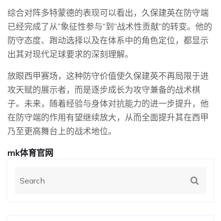
综合对阵多特蒙德的表现可以看出，久保建英在防守端
已经完成了从“象征性参与”到“战术性贡献”的转变。他的
防守态度、跑动选择以及在体系中的角色定位，都显示
出其对现代足球要求的深刻理解。
放眼西甲赛场，这种防守价值使久保建英不再局限于进
攻天赋的展示者，而是逐步成长为攻守兼备的战术棋
子。未来，随着经验与身体对抗能力的进一步提升，他
在防守端的作用有望继续放大，从而全面提升其在西甲
乃至更高舞台上的战术地位。
mk体育官网