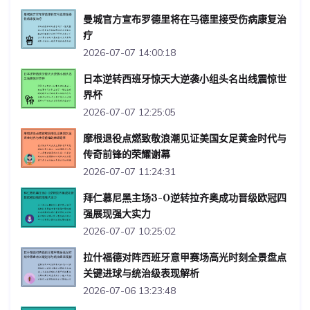
曼城官方宣布罗德里将在马德里接受伤病康复治
疗
2026-07-07 14:00:18
日本逆转西班牙惊天大逆袭小组头名出线震惊世
界杯
2026-07-07 12:25:05
摩根退役点燃致敬浪潮见证美国女足黄金时代与
传奇前锋的荣耀谢幕
2026-07-07 11:24:31
拜仁慕尼黑主场3-0逆转拉齐奥成功晋级欧冠四
强展现强大实力
2026-07-07 10:25:02
拉什福德对阵西班牙意甲赛场高光时刻全景盘点
关键进球与统治级表现解析
2026-07-06 13:23:48