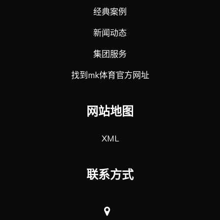
经典案例
新闻动态
集团服务
找到mk体育官方网址
网站地图
XML
联系方式