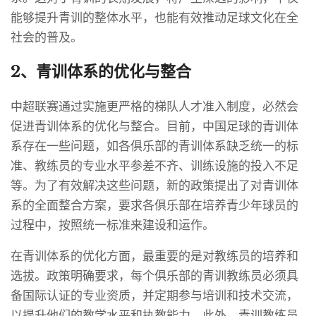
能够提升青训的整体水平，也能有效推动足球文化在全
社会的普及。
2、青训体系的优化与整合
中超联赛通过实施更严格的梯队人才准入制度，必然会
促进青训体系的优化与整合。目前，中国足球的青训体
系存在一些问题，如各俱乐部的青训体系缺乏统一的标
准、教练员的专业水平参差不齐、训练设施的投入不足
等。为了有效解决这些问题，新的政策提出了对青训体
系的全面整合方案，要求各俱乐部在培养青少年球员的
过程中，按照统一标准来建设和运作。
在青训体系的优化方面，最重要的是对教练员的培养和
选拔。政策明确要求，每个俱乐部的青训教练员必须具
备国际认证的专业资质，并定期参与培训和技术交流，
以提升他们的教学水平和执教能力。此外，青训教练员