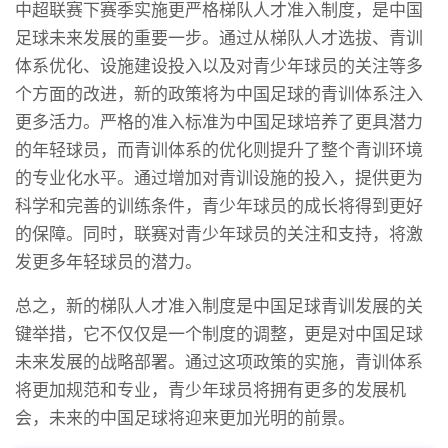
中超联赛下赛季实施更严格梯队人才准入制度，是中国
足球未来发展的重要一步。通过从梯队人才选拔、青训
体系优化、设施建设投入以及对青少年球员的关注等多
个方面的改进，新的政策将为中国足球的青训体系注入
更多活力。严格的准入标准为中国足球培养了更具潜力
的年轻球员，而青训体系的优化则提升了整个青训环境
的专业化水平。通过增加对青训设施的投入，提供更为
科学和完善的训练条件，青少年球员的成长将得到更好
的保障。同时，联赛对青少年球员的关注和支持，将激
发更多年轻球员的潜力。
总之，新的梯队人才准入制度是中国足球青训发展的关
键举措，它不仅仅是一个制度的调整，更是对中国足球
未来发展的战略部署。通过这项政策的实施，青训体系
将更加规范和专业，青少年球员将拥有更多的发展机
会，未来的中国足球将迎来更加光明的前景。