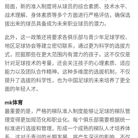
局面，新的准入制度将从球员的综合素质、技术水平、
战术理解、身体素质等多个方面进行严格评估，确保选
拔出来的球员具备成为未来职业球员的潜力。
此外，这一政策还将要求各俱乐部与青少年足球学校、
地区足球协会等建立密切联系，通过更为科学的选拔方
式，挖掘那些在更大范围内有潜力的孩子。这不仅仅是
针对足球技术的考量，还会关注孩子的心理素质、适应
能力以及团队合作精神。这种多维度的选拔机制，不仅
提升了选拔的科学性，也为中国足球的未来培养了更全
面的年轻人才。
mk体育
最重要的是，严格的梯队准入制度能够让足球的梯队管
理变得更加规范化和职业化。每个俱乐部需要根据统一
标准进行选拔和管理，形成一个成熟的梯队人才培养体
系。这对于青训的长期发展，将产生深远的影响，不仅