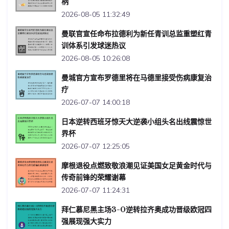
柄
2026-08-05 11:32:49
曼联官宣任命布拉德利为新任青训总监重塑红青
训体系引发球迷热议
2026-08-05 10:26:08
曼城官方宣布罗德里将在马德里接受伤病康复治
疗
2026-07-07 14:00:18
日本逆转西班牙惊天大逆袭小组头名出线震惊世
界杯
2026-07-07 12:25:05
摩根退役点燃致敬浪潮见证美国女足黄金时代与
传奇前锋的荣耀谢幕
2026-07-07 11:24:31
拜仁慕尼黑主场3-0逆转拉齐奥成功晋级欧冠四
强展现强大实力