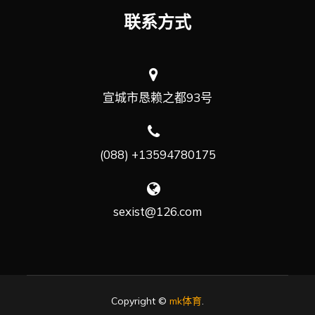
联系方式
宣城市恳赖之都93号
(088) +13594780175
sexist@126.com
Copyright ©
mk体育
.