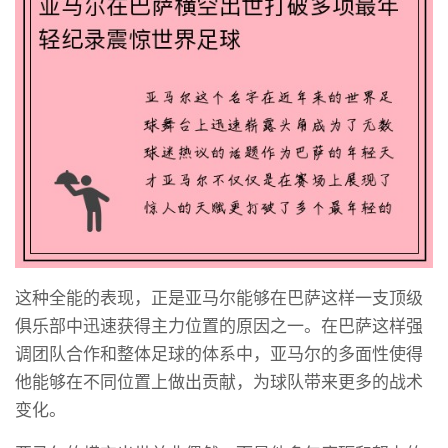
这种全能的表现，正是亚马尔能够在巴萨这样一支顶级
俱乐部中迅速获得主力位置的原因之一。在巴萨这样强
调团队合作和整体足球的体系中，亚马尔的多面性使得
他能够在不同位置上做出贡献，为球队带来更多的战术
变化。