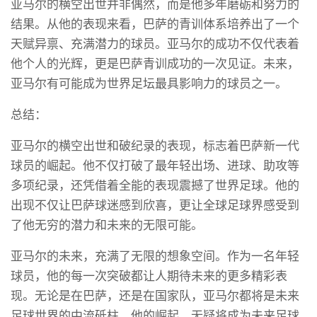
亚马尔的横空出世并非偶然，而是他多年磨砺和努力的
结果。从他的表现来看，巴萨的青训体系培养出了一个
天赋异禀、充满潜力的球员。亚马尔的成功不仅代表着
他个人的光辉，更是巴萨青训成功的一次见证。未来，
亚马尔有可能成为世界足坛最具影响力的球员之一。
总结：
亚马尔的横空出世和破纪录的表现，标志着巴萨新一代
球员的崛起。他不仅打破了最年轻出场、进球、助攻等
多项纪录，还凭借着全能的表现震撼了世界足球。他的
出现不仅让巴萨球迷感到欣喜，更让全球足球界感受到
了他无穷的潜力和未来的无限可能。
亚马尔的未来，充满了无限的想象空间。作为一名年轻
球员，他的每一次突破都让人期待未来的更多精彩表
现。无论是在巴萨，还是在国家队，亚马尔都将是未来
足球世界的中流砥柱。他的崛起，无疑将成为未来足球