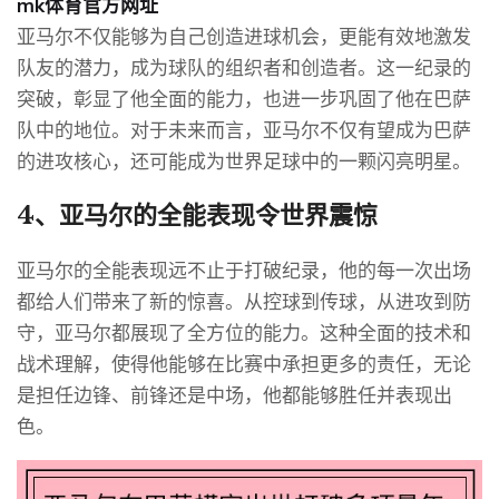
mk体育官方网址
亚马尔不仅能够为自己创造进球机会，更能有效地激发
队友的潜力，成为球队的组织者和创造者。这一纪录的
突破，彰显了他全面的能力，也进一步巩固了他在巴萨
队中的地位。对于未来而言，亚马尔不仅有望成为巴萨
的进攻核心，还可能成为世界足球中的一颗闪亮明星。
4、亚马尔的全能表现令世界震惊
亚马尔的全能表现远不止于打破纪录，他的每一次出场
都给人们带来了新的惊喜。从控球到传球，从进攻到防
守，亚马尔都展现了全方位的能力。这种全面的技术和
战术理解，使得他能够在比赛中承担更多的责任，无论
是担任边锋、前锋还是中场，他都能够胜任并表现出
色。