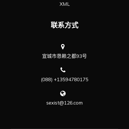
XML
联系方式
宣城市恳赖之都93号
(088) +13594780175
sexist@126.com