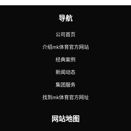
导航
公司首页
介绍mk体育官方网站
经典案例
新闻动态
集团服务
找到mk体育官方网址
网站地图