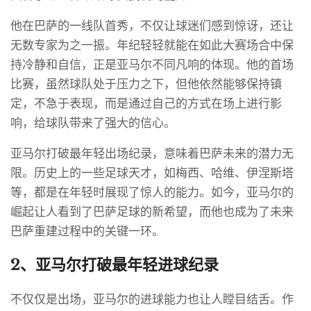
他在巴萨的一线队首秀，不仅让球迷们感到惊讶，还让
无数专家为之一振。年纪轻轻就能在如此大赛场合中保
持冷静和自信，正是亚马尔不同凡响的体现。他的首场
比赛，虽然球队处于压力之下，但他依然能够保持镇
定，不急于表现，而是通过自己的方式在场上进行影
响，给球队带来了强大的信心。
亚马尔打破最年轻出场纪录，意味着巴萨未来的潜力无
限。历史上的一些足球天才，如梅西、哈维、伊涅斯塔
等，都是在年轻时展现了惊人的能力。如今，亚马尔的
崛起让人看到了巴萨足球的新希望，而他也成为了未来
巴萨重建过程中的关键一环。
2、亚马尔打破最年轻进球纪录
不仅仅是出场，亚马尔的进球能力也让人瞠目结舌。作