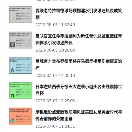
曼联老特拉福德球场顶棚漏水引发球迷热议成笑
柄
2026-08-05 11:32:49
曼联官宣任命布拉德利为新任青训总监重塑红青
训体系引发球迷热议
2026-08-05 10:26:08
曼城官方宣布罗德里将在马德里接受伤病康复治
疗
2026-07-07 14:00:18
日本逆转西班牙惊天大逆袭小组头名出线震惊世
界杯
2026-07-07 12:25:05
摩根退役点燃致敬浪潮见证美国女足黄金时代与
传奇前锋的荣耀谢幕
2026-07-07 11:24:31