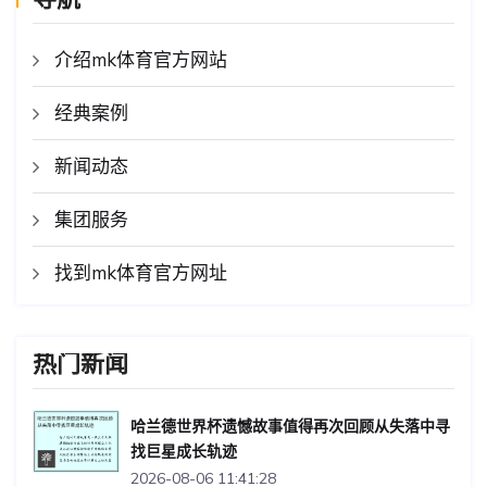
介绍mk体育官方网站
经典案例
新闻动态
集团服务
找到mk体育官方网址
热门新闻
哈兰德世界杯遗憾故事值得再次回顾从失落中寻
找巨星成长轨迹
2026-08-06 11:41:28