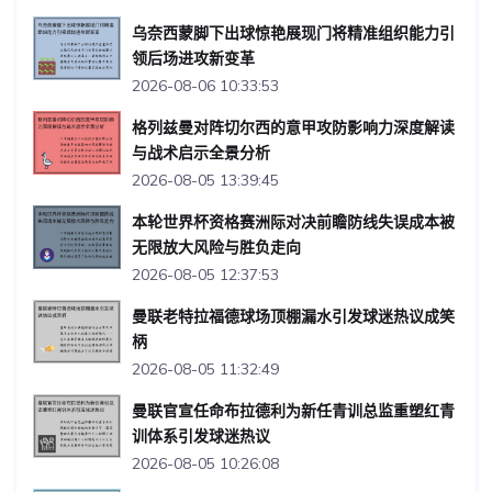
乌奈西蒙脚下出球惊艳展现门将精准组织能力引
领后场进攻新变革
2026-08-06 10:33:53
格列兹曼对阵切尔西的意甲攻防影响力深度解读
与战术启示全景分析
2026-08-05 13:39:45
本轮世界杯资格赛洲际对决前瞻防线失误成本被
无限放大风险与胜负走向
2026-08-05 12:37:53
曼联老特拉福德球场顶棚漏水引发球迷热议成笑
柄
2026-08-05 11:32:49
曼联官宣任命布拉德利为新任青训总监重塑红青
训体系引发球迷热议
2026-08-05 10:26:08