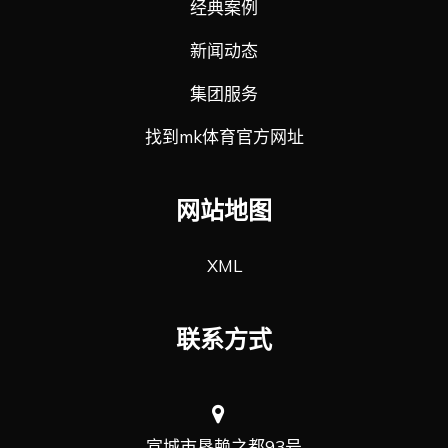
经典案例
新闻动态
集团服务
找到mk体育官方网址
网站地图
XML
联系方式
宣城市恳赖之都93号