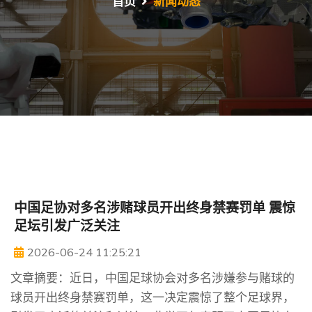
首页
新闻动态
中国足协对多名涉赌球员开出终身禁赛罚单 震惊
足坛引发广泛关注
2026-06-24 11:25:21
文章摘要：近日，中国足球协会对多名涉嫌参与赌球的
球员开出终身禁赛罚单，这一决定震惊了整个足球界，