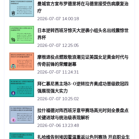
曼城官方宣布罗德里将在马德里接受伤病康复治
疗
2026-07-07 14:00:18
日本逆转西班牙惊天大逆袭小组头名出线震惊世
界杯
2026-07-07 12:25:05
摩根退役点燃致敬浪潮见证美国女足黄金时代与
传奇前锋的荣耀谢幕
2026-07-07 11:24:31
拜仁慕尼黑主场3-0逆转拉齐奥成功晋级欧冠四
强展现强大实力
2026-07-07 10:25:02
拉什福德对阵西班牙意甲赛场高光时刻全景盘点
关键进球与统治级表现解析
2026-07-06 13:23:48
扎哈维告别埃因霍温重返以色列赛场 开启职业生