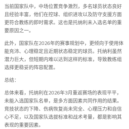
当前国家队中，中场位置竞争激烈，多名球员状态良好
且经验丰富，他们在控球、组织进攻以及防守支援方面
更符合教练的即时需求。这也是托纳利未入选名单的重
要原因之一。
此外，国家队在2026年的赛事规划中，更倾向于使用体
能充沛、心理稳定且近期状态稳定的球员。托纳利虽然
潜力巨大，但短期内难以达到这样的标准，导致教练组
选择更稳妥的阵容配置。
总结：
总体来看，托纳利在2026年3月重返赛场的表现平平，
未能入选国家队名单，是多方面因素共同作用的结果。
竞技状态的下降、伤病恢复尚未完全、心理压力和自信
心不足，以及国家队选拔标准和战术考量，都是影响其
表现的重要因素。