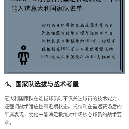
4、国家队选拔与战术考量
意大利国家队在选拔球员时不仅关注球员的技术能力，
还强调战术适应性和近期状态。托纳利在重返赛场后的
平庸表现，使他未能满足教练对中场核心球员的战术要
求。