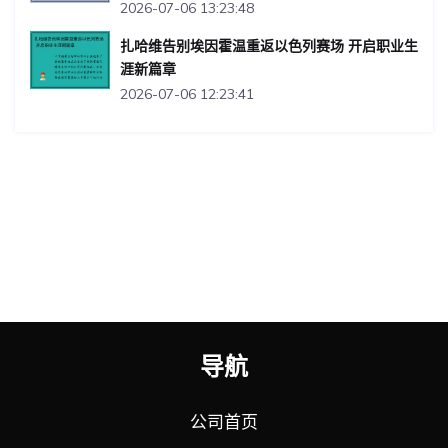
2026-07-06 13:23:48
扎哈维告别埃因霍温重返以色列赛场 开启职业生
涯新篇章
2026-07-06 12:23:41
导航
公司首页