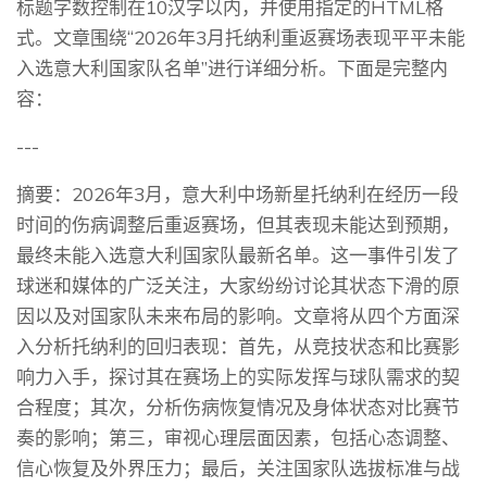
标题字数控制在10汉字以内，并使用指定的HTML格
式。文章围绕“2026年3月托纳利重返赛场表现平平未能
入选意大利国家队名单”进行详细分析。下面是完整内
容：
---
摘要：2026年3月，意大利中场新星托纳利在经历一段
时间的伤病调整后重返赛场，但其表现未能达到预期，
最终未能入选意大利国家队最新名单。这一事件引发了
球迷和媒体的广泛关注，大家纷纷讨论其状态下滑的原
因以及对国家队未来布局的影响。文章将从四个方面深
入分析托纳利的回归表现：首先，从竞技状态和比赛影
响力入手，探讨其在赛场上的实际发挥与球队需求的契
合程度；其次，分析伤病恢复情况及身体状态对比赛节
奏的影响；第三，审视心理层面因素，包括心态调整、
信心恢复及外界压力；最后，关注国家队选拔标准与战