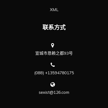
XML
联系方式
宣城市恳赖之都93号
(088) +13594780175
sexist@126.com