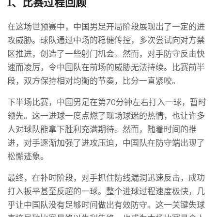
1、比赛过程回顾
在这场世预赛中，中国男足开局阶段展现出了一定的进
攻威胁。球队通过中场的稳健传控，多次尝试向对方禁
区推进，创造了一些射门机会。然而，对手防守反击快
速而凌厉，令中国队在前场的威胁无法持续。比赛前半
段，双方保持相对均衡的节奏，比分一直紧咬。
下半场比赛，中国男足在第70分钟左右打入一球，暂时
领先。这一进球一度点燃了现场球迷的热情，也让许多
人对球队能拿下胜利充满期待。然而，随着时间的推
进，对手逐渐加强了进攻压迫，中国队在防守端出现了
松懈迹象。
最终，在补时阶段，对手抓住防线漏洞迅速反击，成功
打入扳平甚至反超的一球。整个进球过程速度极快，几
乎让中国队没有足够时间做出有效防守。这一关键失球