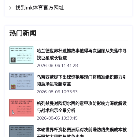
找到mk体育官方网址
热门新闻
哈兰德世界杯遗憾故事值得再次回顾从失落中寻
找巨星成长轨迹
2026-08-06 11:41:28
乌奈西蒙脚下出球惊艳展现门将精准组织能力引
领后场进攻新变革
2026-08-06 10:33:53
格列兹曼对阵切尔西的意甲攻防影响力深度解读
与战术启示全景分析
2026-08-05 13:39:45
本轮世界杯资格赛洲际对决前瞻防线失误成本被
无限放大风险与胜负走向