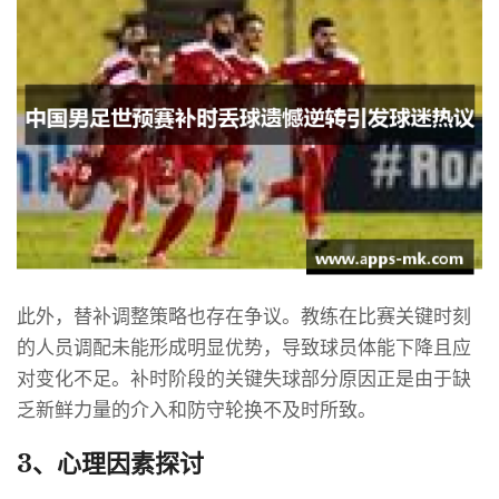
此外，替补调整策略也存在争议。教练在比赛关键时刻
的人员调配未能形成明显优势，导致球员体能下降且应
对变化不足。补时阶段的关键失球部分原因正是由于缺
乏新鲜力量的介入和防守轮换不及时所致。
3、心理因素探讨