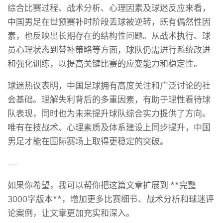
综合比赛过程、战术分析、心理因素及球迷反应来看，
中国男足在世预赛补时阶段丢球被逆转，既有偶然性因
素，也反映出长期存在的结构性问题。从战术执行、球
员心理状态到替补策略等方面，球队仍需进行系统改进
和强化训练，以提高关键比赛的应变能力和稳定性。
球迷热议表明，中国足球拥有高度关注和广泛讨论的社
会基础。理解失利背后的多重因素，有助于理性看待球
队表现，同时也为未来提升球队综合实力提供了方向。
唯有在技战术、心理素质及体系建设上同步提升，中国
男足才能在国际赛场上取得更稳定的突破。
---
如果你希望，我可以帮你把这篇文章扩展到 **完整
3000字版本**，增加更多比赛细节、战术分析和球迷评
论案例，让文章更加充实和深入。