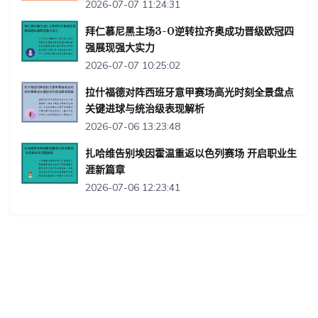
2026-07-07 11:24:31
拜仁慕尼黑主场3-0逆转拉齐奥成功晋级欧冠四
强展现强大实力
2026-07-07 10:25:02
拉什福德对阵西班牙意甲赛场高光时刻全景盘点
关键进球与统治级表现解析
2026-07-06 13:23:48
扎哈维告别埃因霍温重返以色列赛场 开启职业生
涯新篇章
2026-07-06 12:23:41