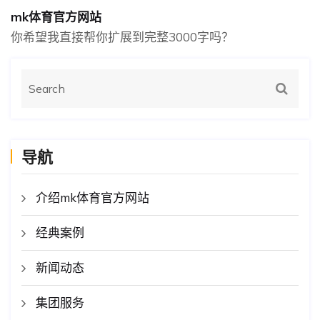
mk体育官方网站
你希望我直接帮你扩展到完整3000字吗？
导航
介绍mk体育官方网站
经典案例
新闻动态
集团服务