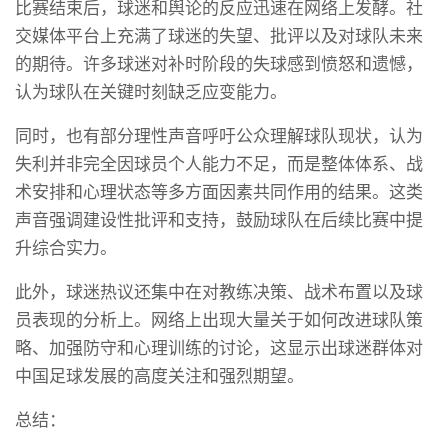
比赛结束后，球迷和舆论的反应迅速在网络上发酵。社
交媒体平台上充满了球迷的失望、批评以及对球队未来
的期待。许多球迷对补时阶段的失球感到愤怒和遗憾，
认为球队在关键时刻缺乏应变能力。
同时，也有部分理性声音呼吁公众理解球队现状，认为
失利并非完全因球员个人能力不足，而是整体体系、战
术安排和心理状态等多方面因素共同作用的结果。这类
声音强调建设性批评和支持，鼓励球队在后续比赛中提
升综合实力。
此外，球迷热议还集中在对教练决策、战术布置以及球
员表现的分析上。网络上出现大量关于如何改进球队策
略、加强防守和心理训练的讨论，这显示出球迷群体对
中国足球发展的高度关注和强烈期望。
总结：