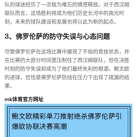
队的球迷经历了一次极为难忘的情感释放。对于西汉姆
联队而言，这场胜利将成为他们历史长河中的高光时
刻，未来的球队建设和发展也将以此为新的起点。
3、佛罗伦萨的防守失误与心态问题
尽管佛罗伦萨在这场比赛中展现了不俗的竞技状态，并
在比赛的大部分时间里压制住了西汉姆联队，但在决胜
时刻的防守失误却成为了他们最终失利的根源。鲍文欧
的进球，恰恰是佛罗伦萨防线在压力下出现了疏漏的结
果。
mk体育官方网址