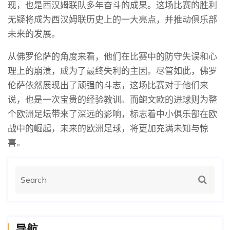
现，也是西汉姆联队多年奋斗的成果。这场比赛的胜利
无疑将成为西汉姆联历史上的一大亮点，并推动俱乐部
未来的发展。
从佛罗伦萨的角度来看，他们在比赛中的防守失误和心
理上的崩溃，成为了最终失利的主因。尽管如此，佛罗
伦萨依然展现出了顽强的斗志，这场比赛对于他们来
说，也是一次宝贵的经验教训。而鲍文欧的进球则为整
个欧洲足坛带来了深远的影响，标志着中小俱乐部在欧
战中的崛起，未来的欧洲足球，将更加充满未知与惊
喜。
导航