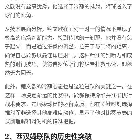
文欧没有丝毫犹豫，他选择了冷静的推射，将球送入了
球门的死角。
从技术层面分析，鲍文欧在面对一对一的情况下展现了
极高的临场判断能力。接到传球的一刹那，他并没有急
于起脚，而是通过细微的调整，拉开了与门将的距离，
确保自己能够以最佳角度射门。这种精准的判断力和成
熟的射门技巧，使得佛罗伦萨门将尽管扑救迅速，却依
然无力回天。
此外，鲍文欧的冷静心态也是这粒进球的关键之一。在
这样一场决定命运的比赛中，能够保持冷静并准确执行
战术要求，是顶级球员的必备素质。他在关键时刻选择
推射而非选择其他高难度动作，显示了他对比赛节奏的
深刻理解和对时机的精准把握。
2、西汉姆联队的历史性突破