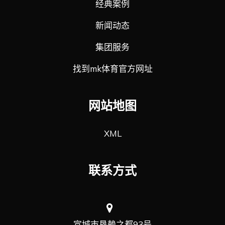
经典案例
新闻动态
集团服务
找到mk体育官方网址
网站地图
XML
联系方式
宣城市恳赖之都93号