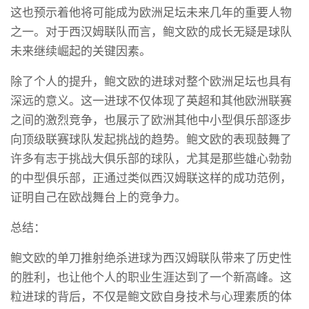
这也预示着他将可能成为欧洲足坛未来几年的重要人物
之一。对于西汉姆联队而言，鲍文欧的成长无疑是球队
未来继续崛起的关键因素。
除了个人的提升，鲍文欧的进球对整个欧洲足坛也具有
深远的意义。这一进球不仅体现了英超和其他欧洲联赛
之间的激烈竞争，也展示了欧洲其他中小型俱乐部逐步
向顶级联赛球队发起挑战的趋势。鲍文欧的表现鼓舞了
许多有志于挑战大俱乐部的球队，尤其是那些雄心勃勃
的中型俱乐部，正通过类似西汉姆联这样的成功范例，
证明自己在欧战舞台上的竞争力。
总结：
鲍文欧的单刀推射绝杀进球为西汉姆联队带来了历史性
的胜利，也让他个人的职业生涯达到了一个新高峰。这
粒进球的背后，不仅是鲍文欧自身技术与心理素质的体