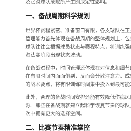
及它对球队成败所产生的决定性影响。
一、备战周期科学规划
世界杯赛程紧密、准备窗口有限，各支球队在正
管理能力首先体现在备战周期的整体规划上，包
球队往往会根据球员状态与赛程特点，将训练强
淘汰赛阶段出现状态波动。
在备战过程中，时间管理还体现在对信息和细节
在有限时间内面面俱到，反而会分散注意力。成
的战术要点，将有限训练时间集中投入到最可能
此外，合理的备战时间安排还能有效降低伤病风
源。那些在备战期就建立起科学恢复节奏的球队
次中拥有更大的选择空间。
二、比赛节奏精准掌控