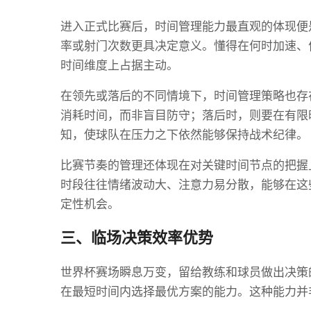
进入正式比赛后，时间管理能力最直观的体现便
率或射门次数更具决定意义。懂得在何时加速、
时间维度上占据主动。
在领先或落后的不同情境下，时间管理策略也存
消耗时间，而非盲目防守；落后时，则要在有限
知，使球队在压力之下依然能够保持战术纪律。
比赛节奏的管理还体现在对关键时间节点的把握
时段往往情绪波动大、注意力易分散，能够在这
定性机会。
三、临场决策效率优势
世界杯赛场瞬息万变，留给教练和球员做出决策
在最短时间内选择最优方案的能力。这种能力并