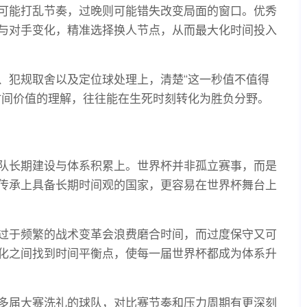
可能打乱节奏，过晚则可能错失改变局面的窗口。优秀
与对手变化，精准选择换人节点，从而最大化时间投入
、犯规取舍以及定位球处理上，清楚“这一秒值不值得
时间价值的理解，往往能在生死时刻转化为胜负分野。
队长期建设与体系积累上。世界杯并非孤立赛事，而是
传承上具备长期时间观的国家，更容易在世界杯舞台上
过于频繁的战术变革会浪费磨合时间，而过度保守又可
化之间找到时间平衡点，使每一届世界杯都成为体系升
多届大赛洗礼的球队，对比赛节奏和压力周期有更深刻