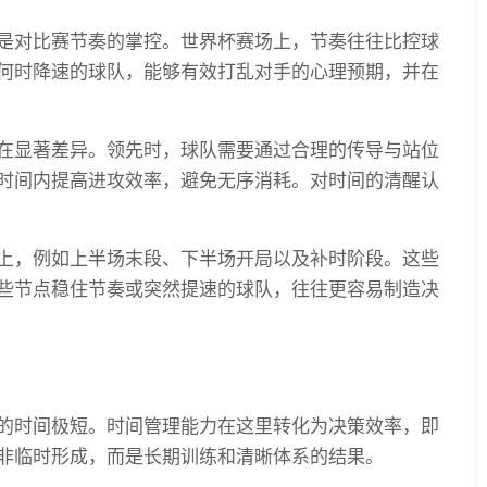
是对比赛节奏的掌控。世界杯赛场上，节奏往往比控球
何时降速的球队，能够有效打乱对手的心理预期，并在
在显著差异。领先时，球队需要通过合理的传导与站位
时间内提高进攻效率，避免无序消耗。对时间的清醒认
上，例如上半场末段、下半场开局以及补时阶段。这些
些节点稳住节奏或突然提速的球队，往往更容易制造决
的时间极短。时间管理能力在这里转化为决策效率，即
非临时形成，而是长期训练和清晰体系的结果。