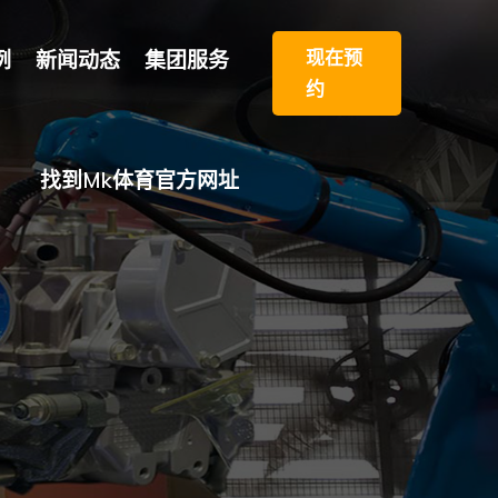
现在预
例
新闻动态
集团服务
约
找到mk体育官方网址