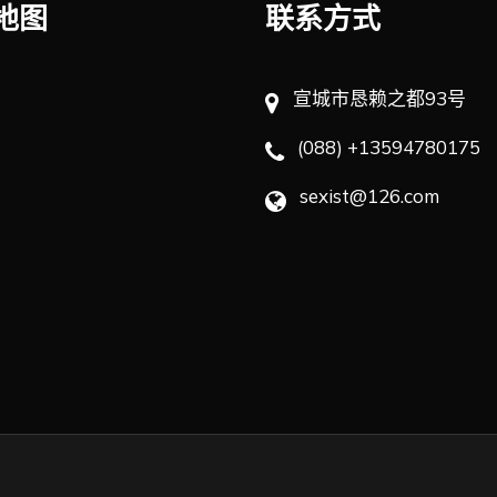
地图
联系方式
宣城市恳赖之都93号
(088) +13594780175
sexist@126.com