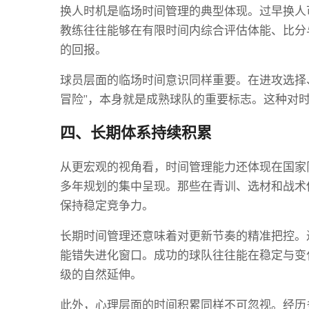
换人时机是临场时间管理的典型体现。过早换人
教练往往能够在有限时间内综合评估体能、比分
的回报。
球员层面的临场时间意识同样重要。在进攻选择
冒险”，本身就是成熟球队的重要标志。这种对
四、长期体系持续积累
从更宏观的视角看，时间管理能力还体现在国家
多年规划的集中呈现。那些在青训、选材和战术
保持稳定竞争力。
长期时间管理还意味着对更新节奏的精准把控。
能错失进化窗口。成功的球队往往能在稳定与变
级的自然延伸。
此外，心理层面的时间积累同样不可忽视。经历